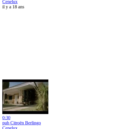
Cenelux
il y a 18 ans
0:30
pub Citroën Berlingo
Cenelux