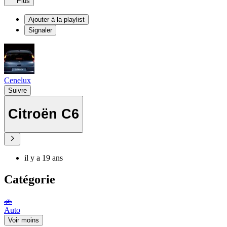
Plus
Ajouter à la playlist
Signaler
Cenelux
Suivre
Citroën C6
il y a 19 ans
Catégorie
🚗
Auto
Voir moins