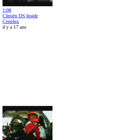
1:08
Citroën DS Inside
Cenelux
il y a 17 ans