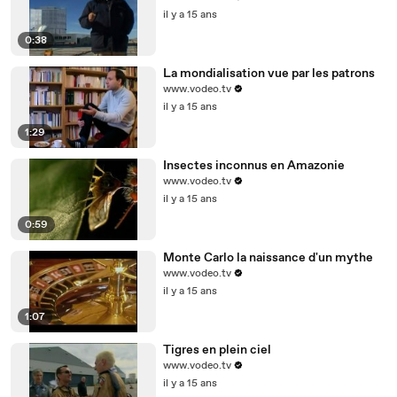
il y a 15 ans
0:38
La mondialisation vue par les patrons
www.vodeo.tv
il y a 15 ans
1:29
Insectes inconnus en Amazonie
www.vodeo.tv
il y a 15 ans
0:59
Monte Carlo la naissance d'un mythe
www.vodeo.tv
il y a 15 ans
1:07
Tigres en plein ciel
www.vodeo.tv
il y a 15 ans