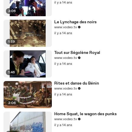
il y a 14 ans
2:06
Le Lynchage des noirs
www.vodeo.tv
il y a 14 ans
1:59
Tout sur Ségolène Royal
www.vodeo.tv
il y a 14 ans
1:46
Rites et danse du Bénin
www.vodeo.tv
il y a 14 ans
2:06
Home Squat, le wagon des punks
www.vodeo.tv
il y a 14 ans