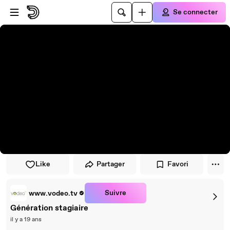
Passer au player
Passer au contenu principal
Se connecter
Like
Partager
Favori
Suivre
www.vodeo.tv
Génération stagiaire
il y a 19 ans