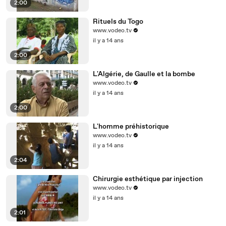
2:00
Rituels du Togo
www.vodeo.tv
il y a 14 ans
2:00
L'Algérie, de Gaulle et la bombe
www.vodeo.tv
il y a 14 ans
2:00
L'homme préhistorique
www.vodeo.tv
il y a 14 ans
2:04
Chirurgie esthétique par injection
www.vodeo.tv
il y a 14 ans
2:01