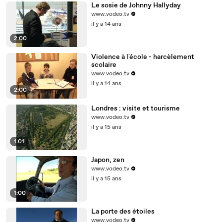
Le sosie de Johnny Hallyday
www.vodeo.tv
il y a 14 ans
2:00
Violence à l'école - harcèlement
scolaire
www.vodeo.tv
il y a 14 ans
2:00
Londres : visite et tourisme
www.vodeo.tv
il y a 15 ans
1:01
Japon, zen
www.vodeo.tv
il y a 15 ans
1:00
La porte des étoiles
www.vodeo.tv