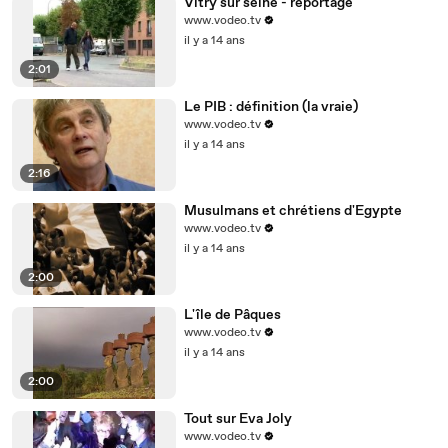
Vitry sur seine - reportage
www.vodeo.tv
il y a 14 ans
2:01
Le PIB : définition (la vraie)
www.vodeo.tv
il y a 14 ans
2:16
Musulmans et chrétiens d'Egypte
www.vodeo.tv
il y a 14 ans
2:00
L'île de Pâques
www.vodeo.tv
il y a 14 ans
2:00
Tout sur Eva Joly
www.vodeo.tv