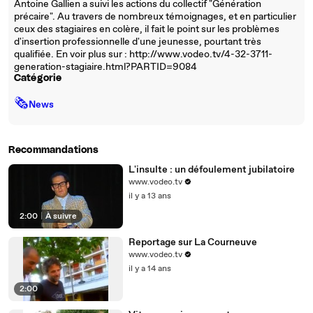
Antoine Gallien a suivi les actions du collectif "Génération
précaire". Au travers de nombreux témoignages, et en particulier
ceux des stagiaires en colère, il fait le point sur les problèmes
d'insertion professionnelle d'une jeunesse, pourtant très
qualifiée. En voir plus sur : http://www.vodeo.tv/4-32-3711-
generation-stagiaire.html?PARTID=9084
Catégorie
🗞
News
Recommandations
L'insulte : un défoulement jubilatoire
www.vodeo.tv
il y a 13 ans
2:00
|
À suivre
Reportage sur La Courneuve
www.vodeo.tv
il y a 14 ans
2:00