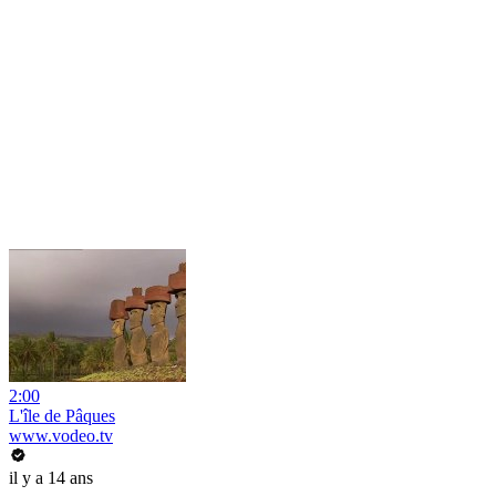
2:00
L'île de Pâques
www.vodeo.tv
il y a 14 ans