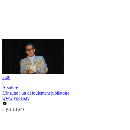
2:00
|
À suivre
L'insulte : un défoulement jubilatoire
www.vodeo.tv
il y a 13 ans