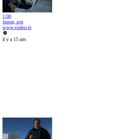
1:00
Japon, zen
www.vodeo.tv
il y a 15 ans