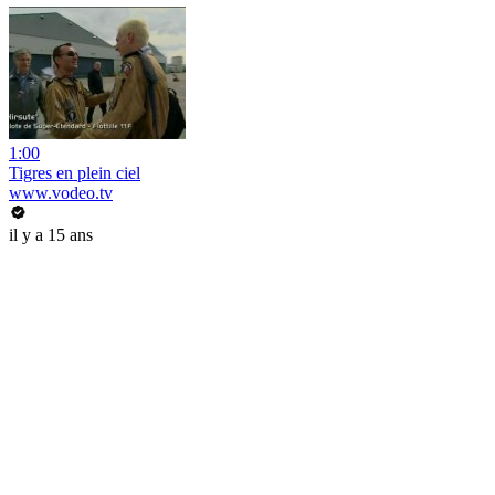
1:00
Tigres en plein ciel
www.vodeo.tv
il y a 15 ans