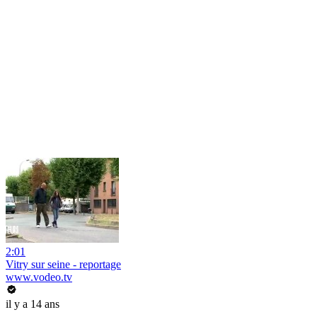
2:01
Vitry sur seine - reportage
www.vodeo.tv
il y a 14 ans