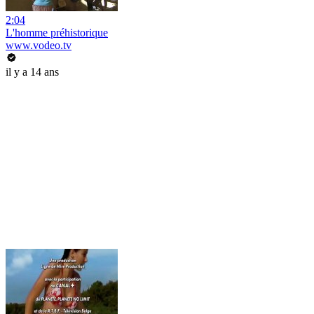
2:04
L'homme préhistorique
www.vodeo.tv
il y a 14 ans