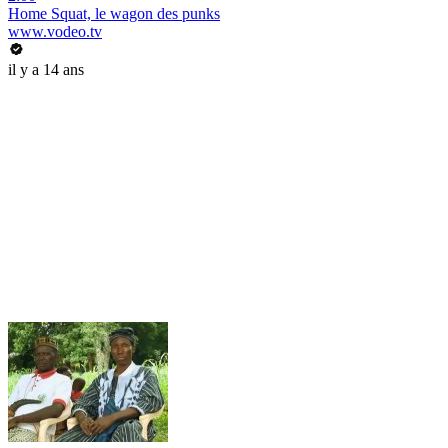
Home Squat, le wagon des punks
www.vodeo.tv
il y a 14 ans