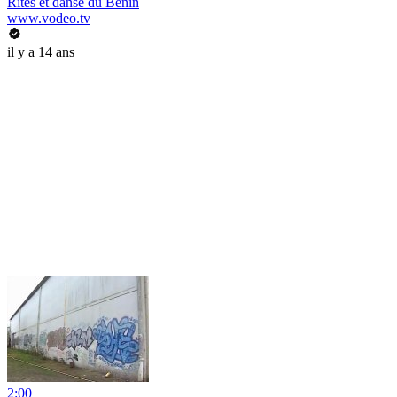
Rites et danse du Bénin
www.vodeo.tv
il y a 14 ans
2:00