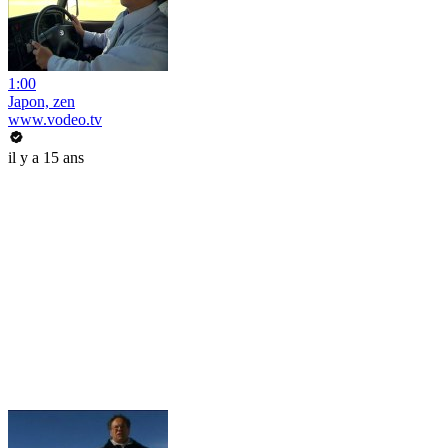
1:00
Japon, zen
www.vodeo.tv
il y a 15 ans