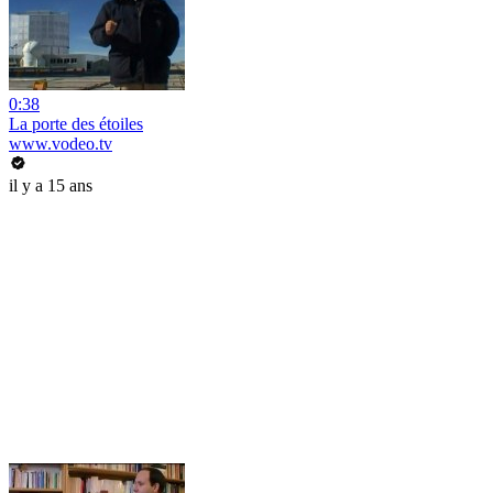
0:38
La porte des étoiles
www.vodeo.tv
il y a 15 ans