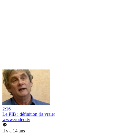
2:16
Le PIB : définition (la vraie)
www.vodeo.tv
il y a 14 ans