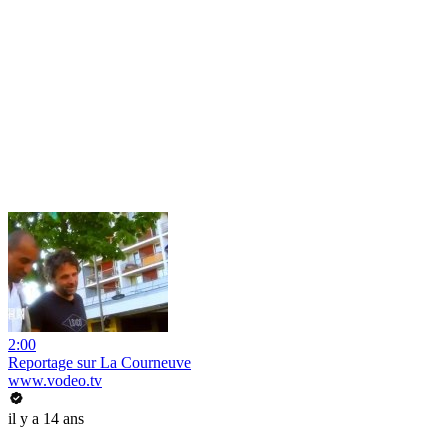
2:00
Reportage sur La Courneuve
www.vodeo.tv
il y a 14 ans