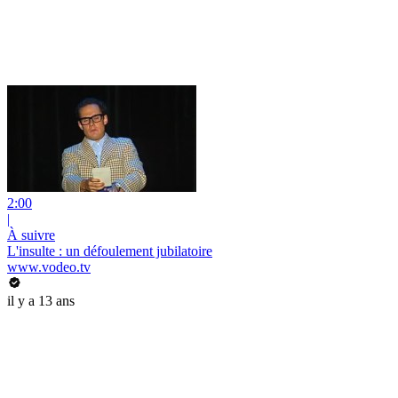
2:00
|
À suivre
L'insulte : un défoulement jubilatoire
www.vodeo.tv
il y a 13 ans