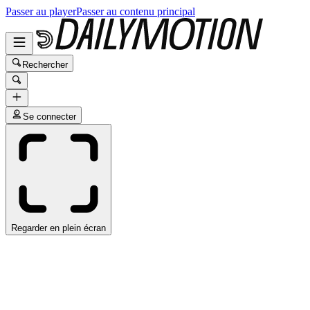
Passer au player
Passer au contenu principal
Rechercher
Se connecter
Regarder en plein écran