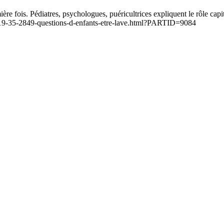
e fois. Pédiatres, psychologues, puéricultrices expliquent le rôle capita
.tv/19-35-2849-questions-d-enfants-etre-lave.html?PARTID=9084