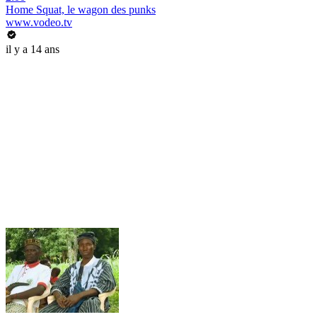
Home Squat, le wagon des punks
www.vodeo.tv
il y a 14 ans