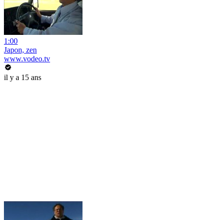
1:00
Japon, zen
www.vodeo.tv
il y a 15 ans