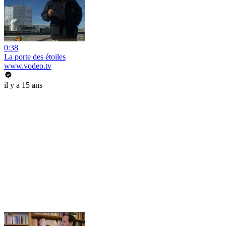
0:38
La porte des étoiles
www.vodeo.tv
il y a 15 ans