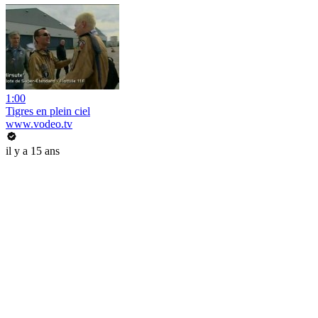
1:00
Tigres en plein ciel
www.vodeo.tv
il y a 15 ans