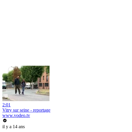
2:01
Vitry sur seine - reportage
www.vodeo.tv
il y a 14 ans