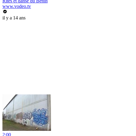
Rites et danse du Bénin
www.vodeo.tv
il y a 14 ans
2:00