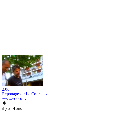
2:00
Reportage sur La Courneuve
www.vodeo.tv
il y a 14 ans