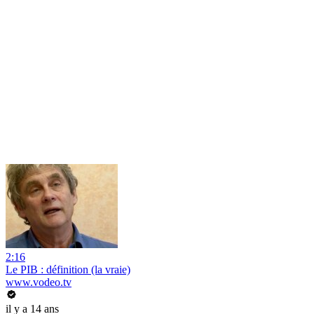
2:16
Le PIB : définition (la vraie)
www.vodeo.tv
il y a 14 ans