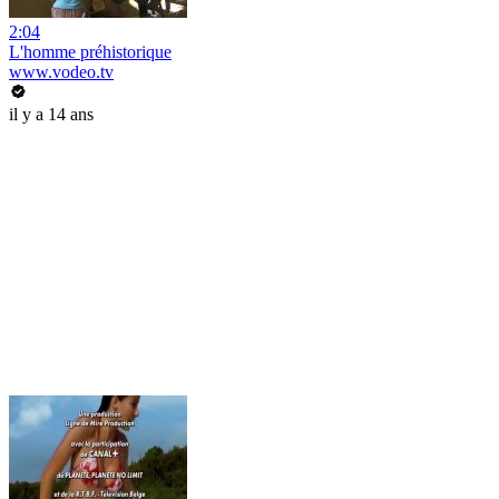
2:04
L'homme préhistorique
www.vodeo.tv
il y a 14 ans