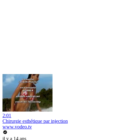
2:01
Chirurgie esthétique par injection
www.vodeo.tv
il y a 14 ans