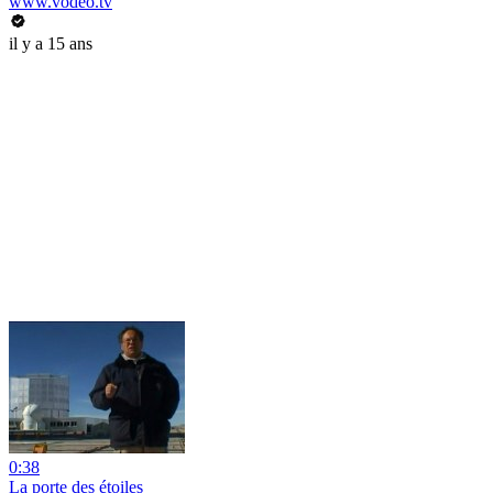
www.vodeo.tv
il y a 15 ans
0:38
La porte des étoiles