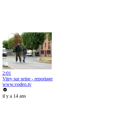
2:01
Vitry sur seine - reportage
www.vodeo.tv
il y a 14 ans