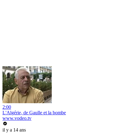
2:00
L'Algérie, de Gaulle et la bombe
www.vodeo.tv
il y a 14 ans