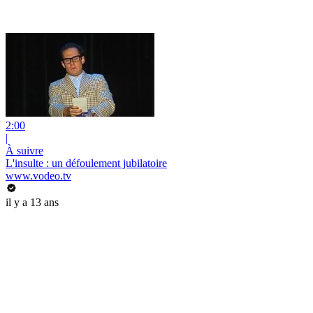
2:00
|
À suivre
L'insulte : un défoulement jubilatoire
www.vodeo.tv
il y a 13 ans