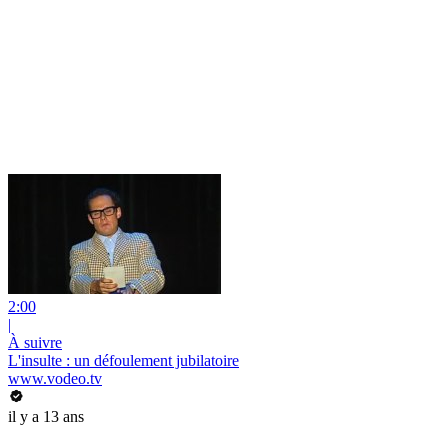
2:00
|
À suivre
L'insulte : un défoulement jubilatoire
www.vodeo.tv
il y a 13 ans