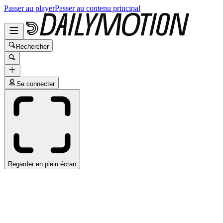
Passer au player
Passer au contenu principal
Rechercher
Se connecter
Regarder en plein écran