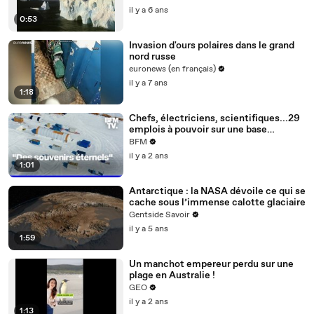
il y a 6 ans
0:53
Invasion d'ours polaires dans le grand
nord russe
euronews (en français)
il y a 7 ans
1:18
Chefs, électriciens, scientifiques...29
emplois à pouvoir sur une base
britannique en Antarctique
BFM
il y a 2 ans
1:01
Antarctique : la NASA dévoile ce qui se
cache sous l’immense calotte glaciaire
Gentside Savoir
il y a 5 ans
1:59
Un manchot empereur perdu sur une
plage en Australie !
GEO
il y a 2 ans
1:13