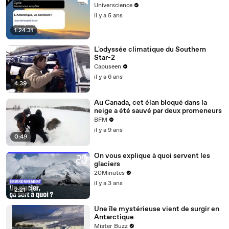
Universcience
il y a 5 ans
1:24:31
L'odyssée climatique du Southern
Star-2
Capuseen
il y a 6 ans
4:39
Au Canada, cet élan bloqué dans la
neige a été sauvé par deux promeneurs
BFM
il y a 9 ans
0:49
On vous explique à quoi servent les
glaciers
20Minutes
il y a 3 ans
2:21
Une île mystérieuse vient de surgir en
Antarctique
Mister Buzz