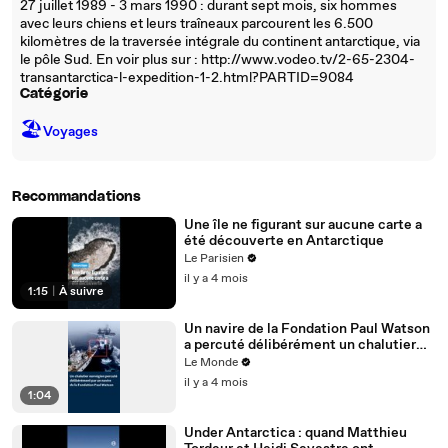
27 juillet 1989 - 3 mars 1990 : durant sept mois, six hommes
avec leurs chiens et leurs traîneaux parcourent les 6.500
kilomètres de la traversée intégrale du continent antarctique, via
le pôle Sud. En voir plus sur : http://www.vodeo.tv/2-65-2304-
transantarctica-l-expedition-1-2.html?PARTID=9084
Catégorie
🏖
Voyages
Recommandations
Une île ne figurant sur aucune carte a
été découverte en Antarctique
Le Parisien
il y a 4 mois
1:15
|
À suivre
Un navire de la Fondation Paul Watson
a percuté délibérément un chalutier
norvégien en Antarctique
Le Monde
il y a 4 mois
1:04
Under Antarctica : quand Matthieu