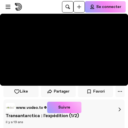
Passer au player
Passer au contenu principal
Se connecter
Like
Partager
Favori
Suivre
www.vodeo.tv
Transantarctica : l'expédition (1/2)
il y a 19 ans