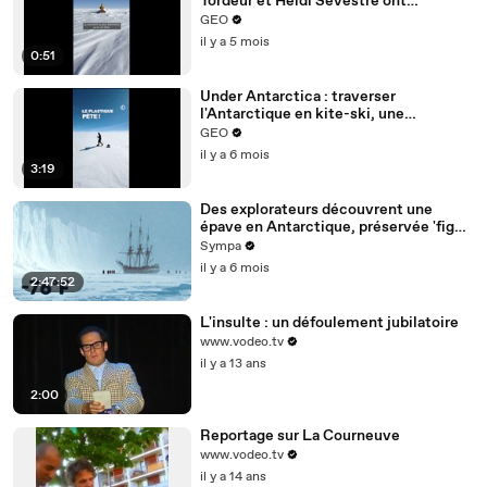
Tordeur et Heidi Sevestre ont
rencontré Lénine en Antarctique !
GEO
il y a 5 mois
0:51
Under Antarctica : traverser
l'Antarctique en kite-ski, une
expédition de Matthieu Tordeur et
GEO
Heïdi Sevestre pour la science
il y a 6 mois
3:19
Des explorateurs découvrent une
épave en Antarctique, préservée 'figée
dans le temps'
Sympa
il y a 6 mois
2:47:52
L'insulte : un défoulement jubilatoire
www.vodeo.tv
il y a 13 ans
2:00
Reportage sur La Courneuve
www.vodeo.tv
il y a 14 ans