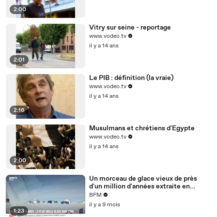
2:00
Vitry sur seine - reportage
www.vodeo.tv
il y a 14 ans
2:01
Le PIB : définition (la vraie)
www.vodeo.tv
il y a 14 ans
2:16
Musulmans et chrétiens d'Egypte
www.vodeo.tv
il y a 14 ans
2:00
Un morceau de glace vieux de près
d'un million d'années extraite en
Antarctique
BFM
il y a 9 mois
1:23