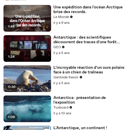
Une expédition dans l'océan Arctique
brise des records.
Le Monde
il y a 9 ans
1:48
Antarctique : des scientifiques
découvrent des traces d'une forêt
vieille de 90 millions d'années
GEO
il y a 5 ans
1:24
L’incroyable réaction d’un ours polaire
face à un chien de traîneau
Gentside Savoir
il y a 5 ans
0:36
Antarctica : présentation de
l'exposition
Tuxboard
il y a 10 ans
1:06
L'Antarctique, un continent !