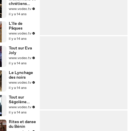
chrétiens
d'Egypte
www.vodeo.tv
il y a 14 ans
L'île de
Pâques
www.vodeo.tv
il y a 14 ans
Tout sur Eva
Joly
www.vodeo.tv
il y a 14 ans
Le Lynchage
des noirs
www.vodeo.tv
il y a 14 ans
Tout sur
Ségolène
Royal
www.vodeo.tv
il y a 14 ans
Rites et danse
du Bénin