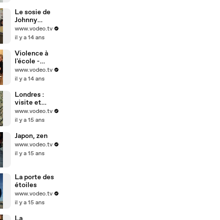
Le sosie de
Johnny
Hallyday
www.vodeo.tv
il y a 14 ans
Violence à
l'école -
harcèlement
www.vodeo.tv
scolaire
il y a 14 ans
Londres :
visite et
tourisme
www.vodeo.tv
il y a 15 ans
Japon, zen
www.vodeo.tv
il y a 15 ans
La porte des
étoiles
www.vodeo.tv
il y a 15 ans
La