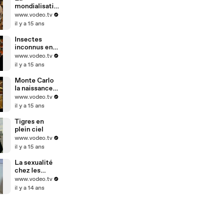
mondialisatio
n vue par les
www.vodeo.tv
patrons
il y a 15 ans
Insectes
inconnus en
Amazonie
www.vodeo.tv
il y a 15 ans
Monte Carlo
la naissance
d'un mythe
www.vodeo.tv
il y a 15 ans
Tigres en
plein ciel
www.vodeo.tv
il y a 15 ans
La sexualité
chez les
handicapés
www.vodeo.tv
il y a 14 ans