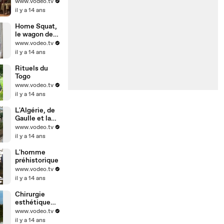
www.vodeo.tv
il y a 14 ans
Home Squat,
le wagon des
punks
www.vodeo.tv
il y a 14 ans
Rituels du
Togo
www.vodeo.tv
il y a 14 ans
L'Algérie, de
Gaulle et la
bombe
www.vodeo.tv
il y a 14 ans
L'homme
préhistorique
www.vodeo.tv
il y a 14 ans
Chirurgie
esthétique
par injection
www.vodeo.tv
il y a 14 ans