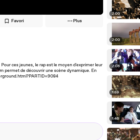
2:00
Favori
Plus
2:00
Pour ces jeunes, le rap est le moyen d'exprimer leur
2:06
e film permet de découvrir une scène dynamique. En
underground.html?PARTID=9084
1:59
1:46