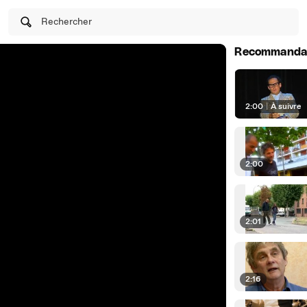
Rechercher
Recommanda
2:00
|
À suivre
2:00
2:01
2:16