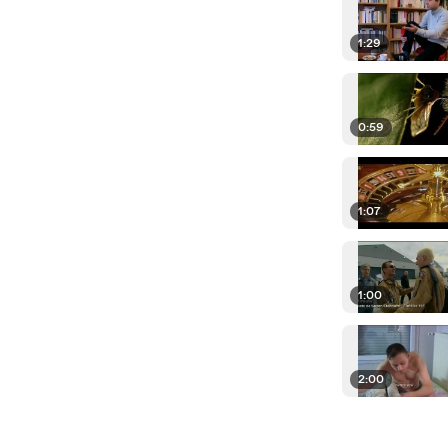
1:29
0:59
1:07
1:00
2:00