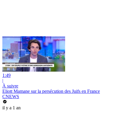
1:49
|
À suivre
Eliott Mamane sur la persécution des Juifs en France
CNEWS
il y a 1 an