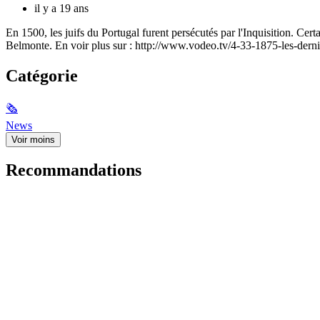
il y a 19 ans
En 1500, les juifs du Portugal furent persécutés par l'Inquisition. Cert
Belmonte. En voir plus sur : http://www.vodeo.tv/4-33-1875-les-d
Catégorie
🗞
News
Voir moins
Recommandations