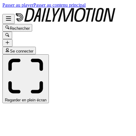
Passer au player
Passer au contenu principal
Rechercher
Se connecter
Regarder en plein écran