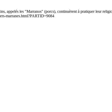
ains, appelés les "Marranos" (porcs), continuèrent à pratiquer leur religi
erniers-marranes.html?PARTID=9084