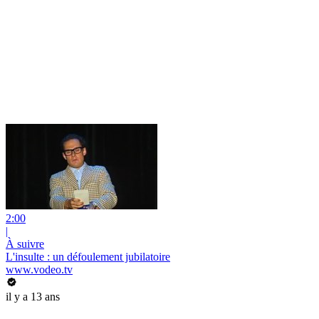
2:00
|
À suivre
L'insulte : un défoulement jubilatoire
www.vodeo.tv
il y a 13 ans