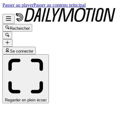
Passer au player
Passer au contenu principal
Rechercher
Se connecter
Regarder en plein écran