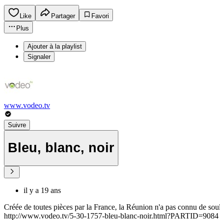
Like
Partager
Favori
Plus
Ajouter à la playlist
Signaler
www.vodeo.tv
Suivre
Bleu, blanc, noir
il y a 19 ans
Créée de toutes pièces par la France, la Réunion n'a pas connu de so
http://www.vodeo.tv/5-30-1757-bleu-blanc-noir.html?PARTID=9084