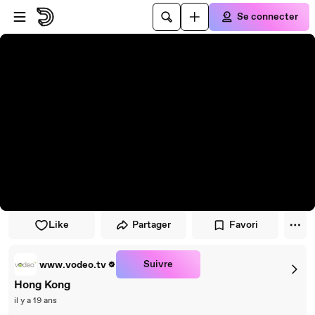
Passer au player
Passer au contenu principal
Se connecter
Like
Partager
Favori
Suivre
www.vodeo.tv
Hong Kong
il y a 19 ans