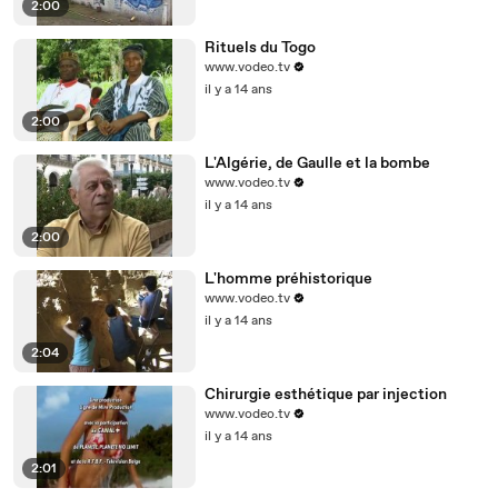
2:00
Rituels du Togo
www.vodeo.tv
il y a 14 ans
2:00
L'Algérie, de Gaulle et la bombe
www.vodeo.tv
il y a 14 ans
2:00
L'homme préhistorique
www.vodeo.tv
il y a 14 ans
2:04
Chirurgie esthétique par injection
www.vodeo.tv
il y a 14 ans
2:01