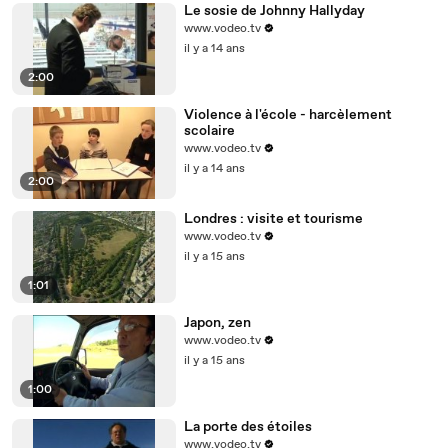
Le sosie de Johnny Hallyday
www.vodeo.tv
il y a 14 ans
2:00
Violence à l'école - harcèlement
scolaire
www.vodeo.tv
il y a 14 ans
2:00
Londres : visite et tourisme
www.vodeo.tv
il y a 15 ans
1:01
Japon, zen
www.vodeo.tv
il y a 15 ans
1:00
La porte des étoiles
www.vodeo.tv