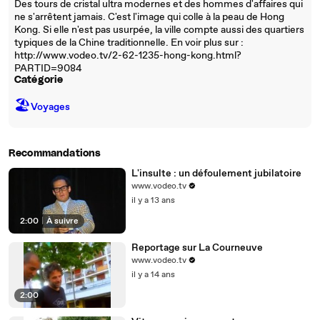
Des tours de cristal ultra modernes et des hommes d'affaires qui
ne s'arrêtent jamais. C'est l'image qui colle à la peau de Hong
Kong. Si elle n'est pas usurpée, la ville compte aussi des quartiers
typiques de la Chine traditionnelle. En voir plus sur :
http://www.vodeo.tv/2-62-1235-hong-kong.html?
PARTID=9084
Catégorie
🏖
Voyages
Recommandations
L'insulte : un défoulement jubilatoire
www.vodeo.tv
il y a 13 ans
2:00
|
À suivre
Reportage sur La Courneuve
www.vodeo.tv
il y a 14 ans
2:00