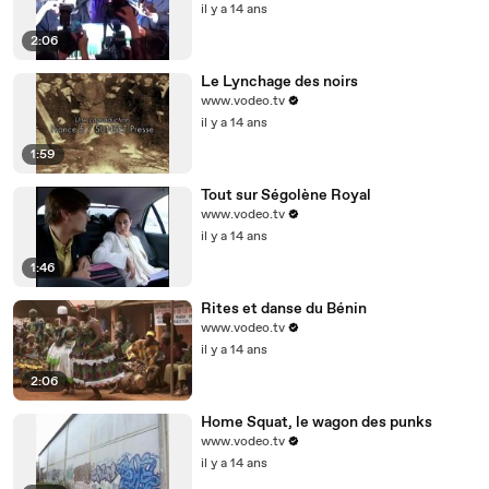
il y a 14 ans
2:06
Le Lynchage des noirs
www.vodeo.tv
il y a 14 ans
1:59
Tout sur Ségolène Royal
www.vodeo.tv
il y a 14 ans
1:46
Rites et danse du Bénin
www.vodeo.tv
il y a 14 ans
2:06
Home Squat, le wagon des punks
www.vodeo.tv
il y a 14 ans