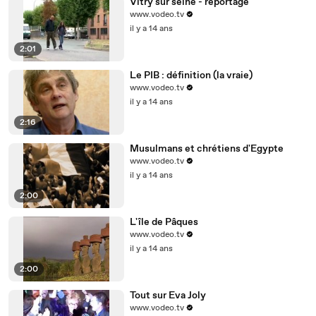
Vitry sur seine - reportage
www.vodeo.tv
il y a 14 ans
2:01
Le PIB : définition (la vraie)
www.vodeo.tv
il y a 14 ans
2:16
Musulmans et chrétiens d'Egypte
www.vodeo.tv
il y a 14 ans
2:00
L'île de Pâques
www.vodeo.tv
il y a 14 ans
2:00
Tout sur Eva Joly
www.vodeo.tv