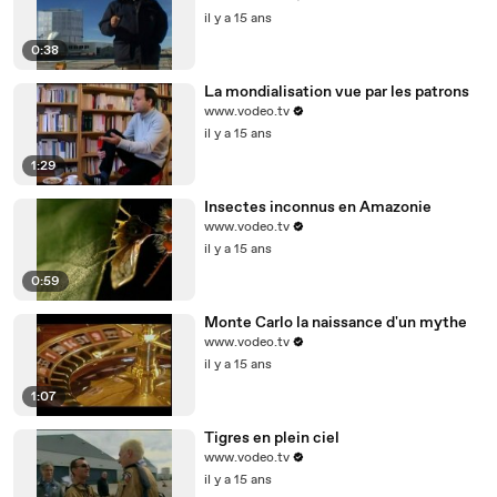
il y a 15 ans
0:38
La mondialisation vue par les patrons
www.vodeo.tv
il y a 15 ans
1:29
Insectes inconnus en Amazonie
www.vodeo.tv
il y a 15 ans
0:59
Monte Carlo la naissance d'un mythe
www.vodeo.tv
il y a 15 ans
1:07
Tigres en plein ciel
www.vodeo.tv
il y a 15 ans