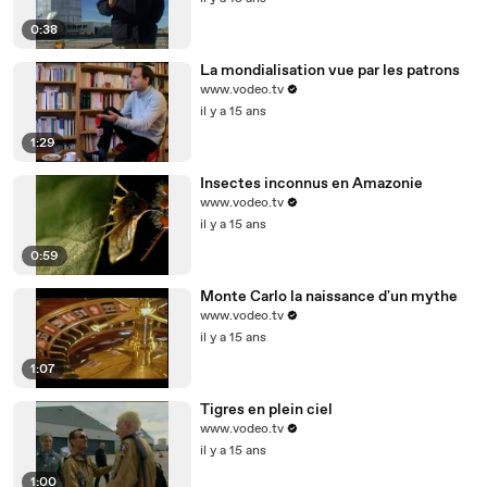
0:38
La mondialisation vue par les patrons
www.vodeo.tv
il y a 15 ans
1:29
Insectes inconnus en Amazonie
www.vodeo.tv
il y a 15 ans
0:59
Monte Carlo la naissance d'un mythe
www.vodeo.tv
il y a 15 ans
1:07
Tigres en plein ciel
www.vodeo.tv
il y a 15 ans
1:00