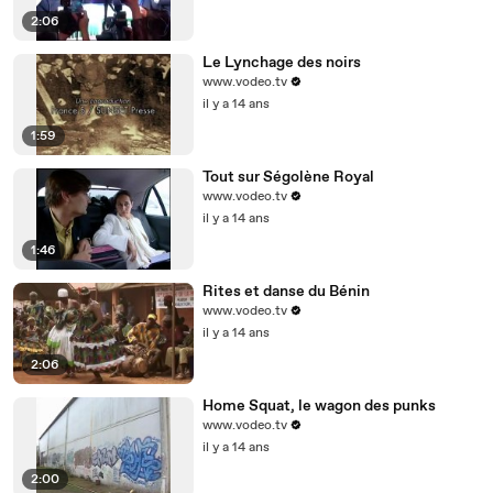
2:06
Le Lynchage des noirs
www.vodeo.tv
il y a 14 ans
1:59
Tout sur Ségolène Royal
www.vodeo.tv
il y a 14 ans
1:46
Rites et danse du Bénin
www.vodeo.tv
il y a 14 ans
2:06
Home Squat, le wagon des punks
www.vodeo.tv
il y a 14 ans
2:00