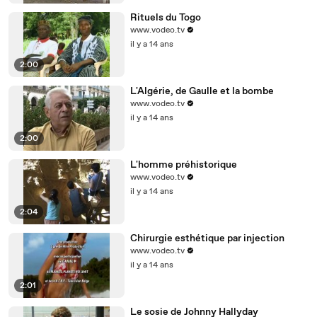
Rituels du Togo
www.vodeo.tv
il y a 14 ans
2:00
L'Algérie, de Gaulle et la bombe
www.vodeo.tv
il y a 14 ans
2:00
L'homme préhistorique
www.vodeo.tv
il y a 14 ans
2:04
Chirurgie esthétique par injection
www.vodeo.tv
il y a 14 ans
2:01
Le sosie de Johnny Hallyday