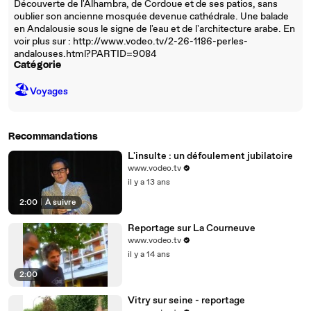
Découverte de l'Alhambra, de Cordoue et de ses patios, sans
oublier son ancienne mosquée devenue cathédrale. Une balade
en Andalousie sous le signe de l'eau et de l'architecture arabe. En
voir plus sur : http://www.vodeo.tv/2-26-1186-perles-
andalouses.html?PARTID=9084
Catégorie
🏖
Voyages
Recommandations
L'insulte : un défoulement jubilatoire
www.vodeo.tv
il y a 13 ans
2:00
|
À suivre
Reportage sur La Courneuve
www.vodeo.tv
il y a 14 ans
2:00
Vitry sur seine - reportage