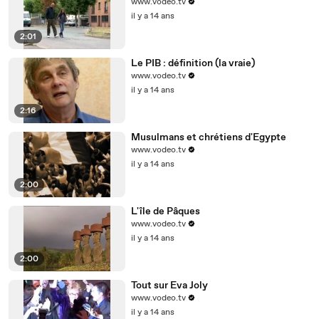
www.vodeo.tv
il y a 14 ans
2:01
Le PIB : définition (la vraie)
www.vodeo.tv
il y a 14 ans
2:16
Musulmans et chrétiens d'Egypte
www.vodeo.tv
il y a 14 ans
2:00
L'île de Pâques
www.vodeo.tv
il y a 14 ans
2:00
Tout sur Eva Joly
www.vodeo.tv
il y a 14 ans