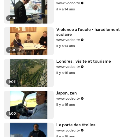
www.vodeo.tv
il y a 14 ans
2:00
Violence à l'école - harcèlement
scolaire
www.vodeo.tv
il y a 14 ans
2:00
Londres : visite et tourisme
www.vodeo.tv
il y a 15 ans
1:01
Japon, zen
www.vodeo.tv
il y a 15 ans
1:00
La porte des étoiles
www.vodeo.tv
il y a 15 ans