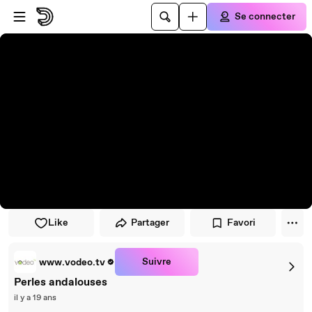
Passer au player
Passer au contenu principal
Se connecter
Like
Partager
Favori
Suivre
www.vodeo.tv
Perles andalouses
il y a 19 ans