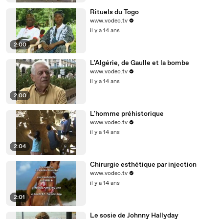
Rituels du Togo
www.vodeo.tv
il y a 14 ans
2:00
L'Algérie, de Gaulle et la bombe
www.vodeo.tv
il y a 14 ans
2:00
L'homme préhistorique
www.vodeo.tv
il y a 14 ans
2:04
Chirurgie esthétique par injection
www.vodeo.tv
il y a 14 ans
2:01
Le sosie de Johnny Hallyday