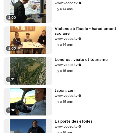
www.vodeo.tv
il y a 14 ans
2:00
Violence à l'école - harcèlement
scolaire
www.vodeo.tv
il y a 14 ans
2:00
Londres : visite et tourisme
www.vodeo.tv
il y a 15 ans
1:01
Japon, zen
www.vodeo.tv
il y a 15 ans
1:00
La porte des étoiles
www.vodeo.tv
il y a 15 ans