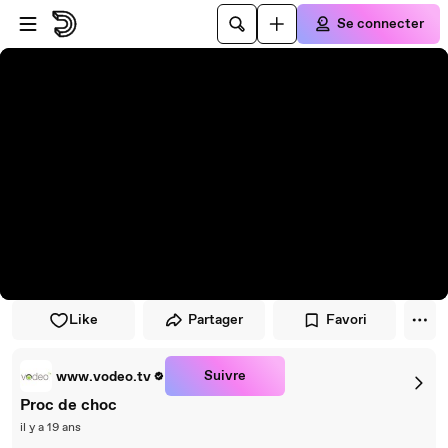
Passer au player
Passer au contenu principal
Se connecter
Like
Partager
Favori
Suivre
www.vodeo.tv
Proc de choc
il y a 19 ans