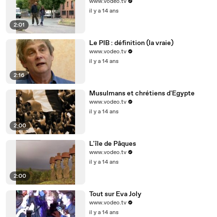
www.vodeo.tv
il y a 14 ans
2:01
Le PIB : définition (la vraie)
www.vodeo.tv
il y a 14 ans
2:16
Musulmans et chrétiens d'Egypte
www.vodeo.tv
il y a 14 ans
2:00
L'île de Pâques
www.vodeo.tv
il y a 14 ans
2:00
Tout sur Eva Joly
www.vodeo.tv
il y a 14 ans