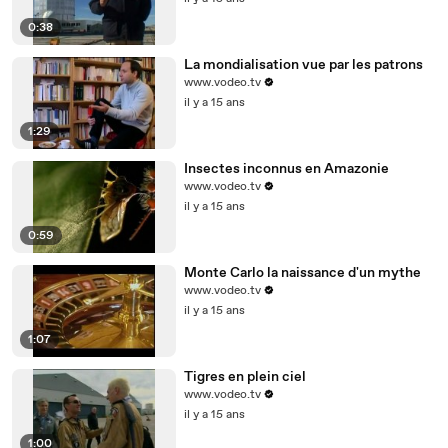
0:38
La mondialisation vue par les patrons
www.vodeo.tv
il y a 15 ans
1:29
Insectes inconnus en Amazonie
www.vodeo.tv
il y a 15 ans
0:59
Monte Carlo la naissance d'un mythe
www.vodeo.tv
il y a 15 ans
1:07
Tigres en plein ciel
www.vodeo.tv
il y a 15 ans
1:00