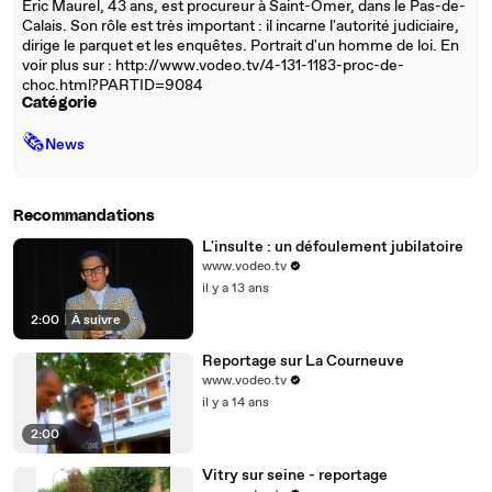
Eric Maurel, 43 ans, est procureur à Saint-Omer, dans le Pas-de-
Calais. Son rôle est très important : il incarne l'autorité judiciaire,
dirige le parquet et les enquêtes. Portrait d'un homme de loi. En
voir plus sur : http://www.vodeo.tv/4-131-1183-proc-de-
choc.html?PARTID=9084
Catégorie
🗞
News
Recommandations
L'insulte : un défoulement jubilatoire
www.vodeo.tv
il y a 13 ans
2:00
|
À suivre
Reportage sur La Courneuve
www.vodeo.tv
il y a 14 ans
2:00
Vitry sur seine - reportage