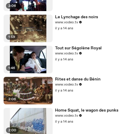
2:06
Le Lynchage des noirs
www.vodeo.tv
il y a 14 ans
1:59
Tout sur Ségolène Royal
www.vodeo.tv
il y a 14 ans
1:46
Rites et danse du Bénin
www.vodeo.tv
il y a 14 ans
2:06
Home Squat, le wagon des punks
www.vodeo.tv
il y a 14 ans
2:00