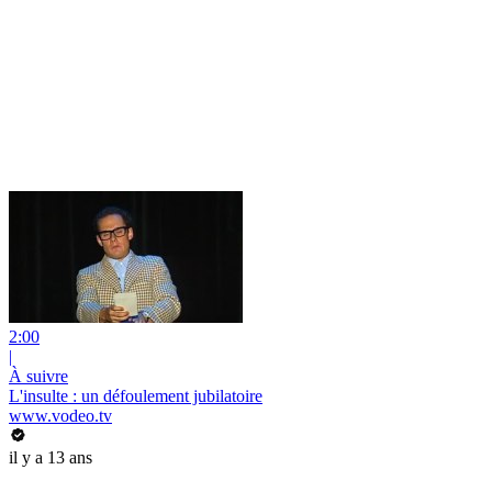
2:00
|
À suivre
L'insulte : un défoulement jubilatoire
www.vodeo.tv
il y a 13 ans