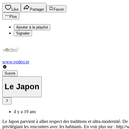
Like
Partager
Favori
Plus
Ajouter à la playlist
Signaler
www.vodeo.tv
Suivre
Le Japon
il y a 19 ans
Le Japon parvient à allier respect des traditions et ultra-modernité. 
privilégiant les rencontres avec les habitants. En voir plus sur : h