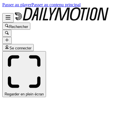
Passer au player
Passer au contenu principal
Rechercher
Se connecter
Regarder en plein écran