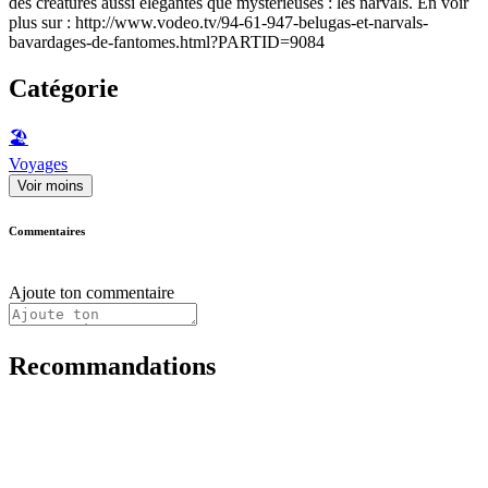
des créatures aussi élégantes que mystérieuses : les narvals. En voir
plus sur : http://www.vodeo.tv/94-61-947-belugas-et-narvals-
bavardages-de-fantomes.html?PARTID=9084
Catégorie
🏖
Voyages
Voir moins
Commentaires
Ajoute ton commentaire
Recommandations