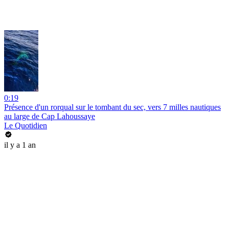
0:19
Présence d'un rorqual sur le tombant du sec, vers 7 milles nautiques
au large de Cap Lahoussaye
Le Quotidien
il y a 1 an