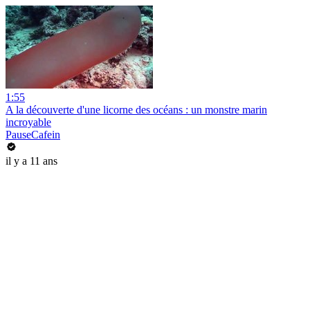
1:55
A la découverte d'une licorne des océans : un monstre marin
incroyable
PauseCafein
il y a 11 ans