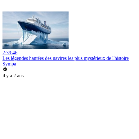
2:39:46
Les légendes hantées des navires les plus mystérieux de l'histoire
Sympa
il y a 2 ans