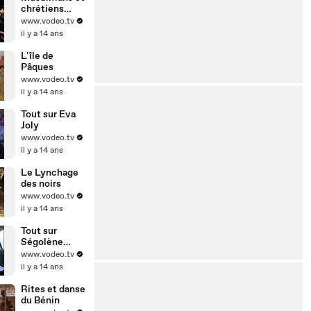
chrétiens
d'Egypte
www.vodeo.tv
il y a 14 ans
L'île de
Pâques
www.vodeo.tv
il y a 14 ans
Tout sur Eva
Joly
www.vodeo.tv
il y a 14 ans
Le Lynchage
des noirs
www.vodeo.tv
il y a 14 ans
Tout sur
Ségolène
Royal
www.vodeo.tv
il y a 14 ans
Rites et danse
du Bénin