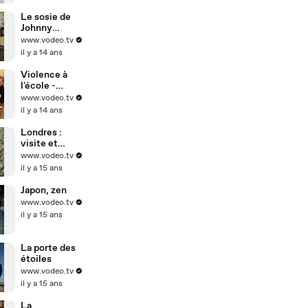
Le sosie de
Johnny
Hallyday
www.vodeo.tv
il y a 14 ans
Violence à
l'école -
harcèlement
www.vodeo.tv
scolaire
il y a 14 ans
Londres :
visite et
tourisme
www.vodeo.tv
il y a 15 ans
Japon, zen
www.vodeo.tv
il y a 15 ans
La porte des
étoiles
www.vodeo.tv
il y a 15 ans
La