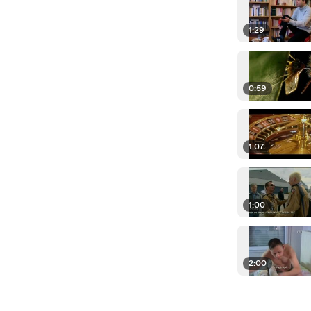
1:29
0:59
1:07
1:00
2:00