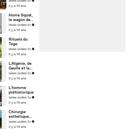
www.vodeo.tv
il y a 14 ans
Home Squat,
le wagon des
punks
www.vodeo.tv
il y a 14 ans
Rituels du
Togo
www.vodeo.tv
il y a 14 ans
L'Algérie, de
Gaulle et la
bombe
www.vodeo.tv
il y a 14 ans
L'homme
préhistorique
www.vodeo.tv
il y a 14 ans
Chirurgie
esthétique
par injection
www.vodeo.tv
il y a 14 ans