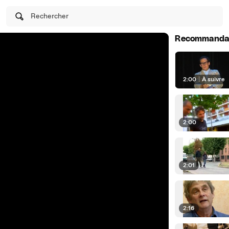
Rechercher
Recommanda
2:00
|
À suivre
2:00
2:01
2:16