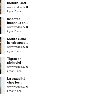
mondialisatio
n vue par les
www.vodeo.tv
patrons
il y a 15 ans
Insectes
inconnus en
Amazonie
www.vodeo.tv
il y a 15 ans
Monte Carlo
la naissance
d'un mythe
www.vodeo.tv
il y a 15 ans
Tigres en
plein ciel
www.vodeo.tv
il y a 15 ans
La sexualité
chez les
handicapés
www.vodeo.tv
il y a 14 ans