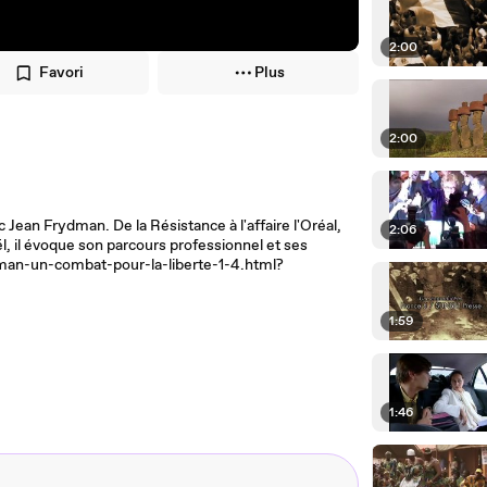
2:00
Favori
Plus
2:00
Jean Frydman. De la Résistance à l'affaire l'Oréal,
2:06
ël, il évoque son parcours professionnel et ses
dman-un-combat-pour-la-liberte-1-4.html?
1:59
1:46