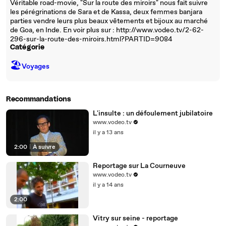
Véritable road-movie, "Sur la route des miroirs" nous fait suivre
les pérégrinations de Sara et de Kassa, deux femmes banjara
parties vendre leurs plus beaux vêtements et bijoux au marché
de Goa, en Inde. En voir plus sur : http://www.vodeo.tv/2-62-
296-sur-la-route-des-miroirs.html?PARTID=9084
Catégorie
🏖
Voyages
Recommandations
L'insulte : un défoulement jubilatoire
www.vodeo.tv
il y a 13 ans
2:00
|
À suivre
Reportage sur La Courneuve
www.vodeo.tv
il y a 14 ans
2:00
Vitry sur seine - reportage