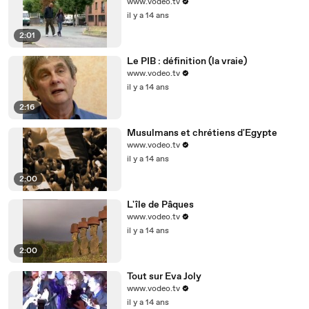
www.vodeo.tv
il y a 14 ans
2:01
Le PIB : définition (la vraie)
www.vodeo.tv
il y a 14 ans
2:16
Musulmans et chrétiens d'Egypte
www.vodeo.tv
il y a 14 ans
2:00
L'île de Pâques
www.vodeo.tv
il y a 14 ans
2:00
Tout sur Eva Joly
www.vodeo.tv
il y a 14 ans