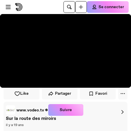
Passer au player
Passer au contenu principal
Se connecter
Like
Partager
Favori
Suivre
www.vodeo.tv
Sur la route des miroirs
il y a 19 ans