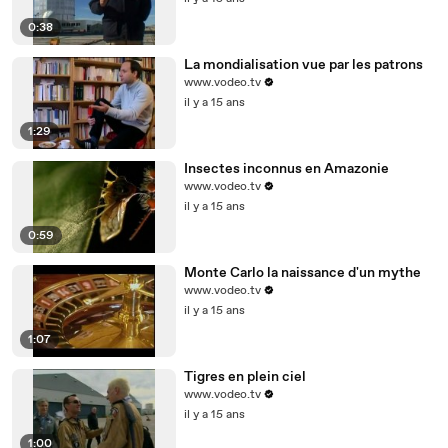
0:38
La mondialisation vue par les patrons
www.vodeo.tv
il y a 15 ans
1:29
Insectes inconnus en Amazonie
www.vodeo.tv
il y a 15 ans
0:59
Monte Carlo la naissance d'un mythe
www.vodeo.tv
il y a 15 ans
1:07
Tigres en plein ciel
www.vodeo.tv
il y a 15 ans
1:00