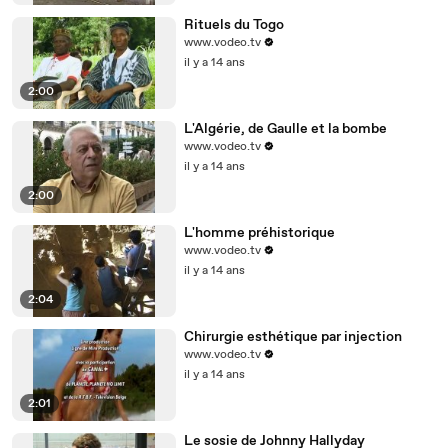
Rituels du Togo
www.vodeo.tv
il y a 14 ans
2:00
L'Algérie, de Gaulle et la bombe
www.vodeo.tv
il y a 14 ans
2:00
L'homme préhistorique
www.vodeo.tv
il y a 14 ans
2:04
Chirurgie esthétique par injection
www.vodeo.tv
il y a 14 ans
2:01
Le sosie de Johnny Hallyday