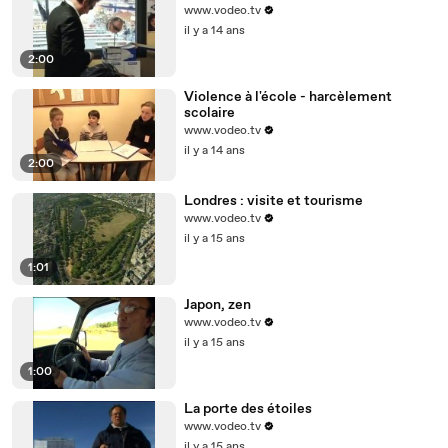
www.vodeo.tv
il y a 14 ans
2:00
Violence à l'école - harcèlement
scolaire
www.vodeo.tv
il y a 14 ans
2:00
Londres : visite et tourisme
www.vodeo.tv
il y a 15 ans
1:01
Japon, zen
www.vodeo.tv
il y a 15 ans
1:00
La porte des étoiles
www.vodeo.tv
il y a 15 ans