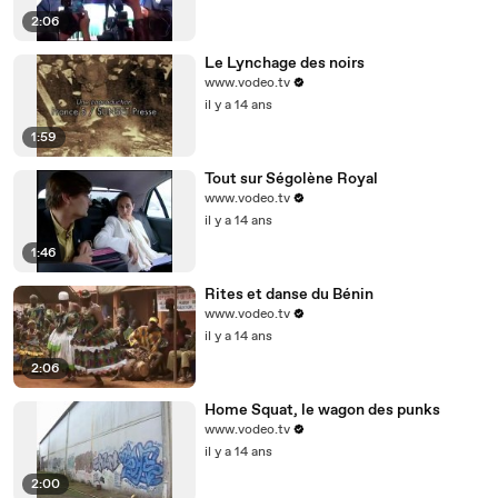
2:06
Le Lynchage des noirs
www.vodeo.tv
il y a 14 ans
1:59
Tout sur Ségolène Royal
www.vodeo.tv
il y a 14 ans
1:46
Rites et danse du Bénin
www.vodeo.tv
il y a 14 ans
2:06
Home Squat, le wagon des punks
www.vodeo.tv
il y a 14 ans
2:00