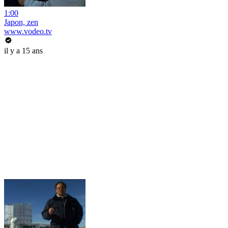
1:00
Japon, zen
www.vodeo.tv
il y a 15 ans