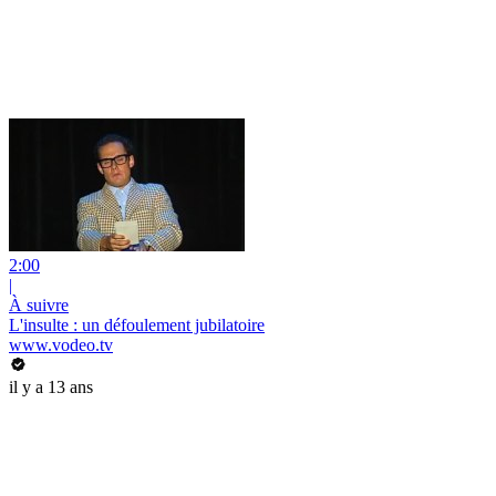
2:00
|
À suivre
L'insulte : un défoulement jubilatoire
www.vodeo.tv
il y a 13 ans