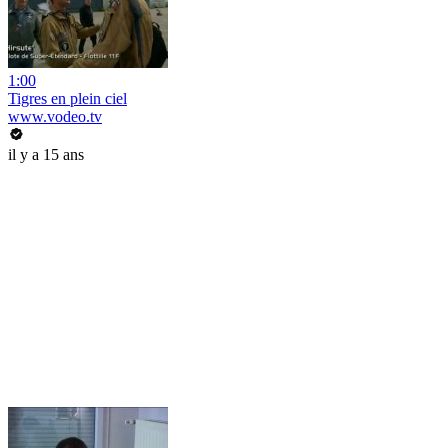
1:00
Tigres en plein ciel
www.vodeo.tv
il y a 15 ans