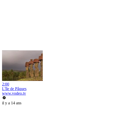
2:00
L'île de Pâques
www.vodeo.tv
il y a 14 ans