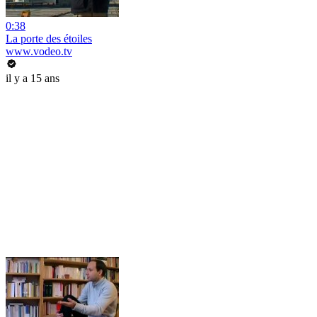
0:38
La porte des étoiles
www.vodeo.tv
il y a 15 ans