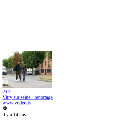
2:01
Vitry sur seine - reportage
www.vodeo.tv
il y a 14 ans