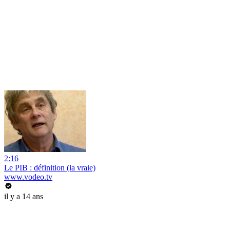
2:16
Le PIB : définition (la vraie)
www.vodeo.tv
il y a 14 ans