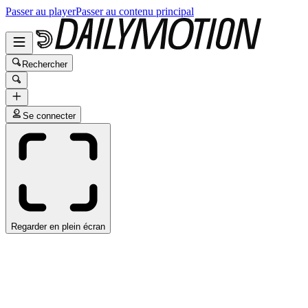
Passer au player
Passer au contenu principal
Rechercher
Se connecter
Regarder en plein écran