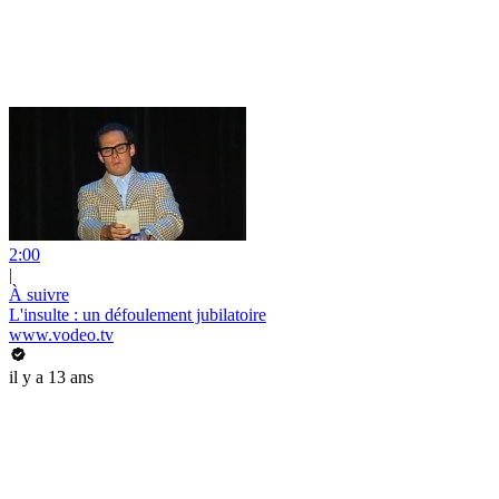
2:00
|
À suivre
L'insulte : un défoulement jubilatoire
www.vodeo.tv
il y a 13 ans