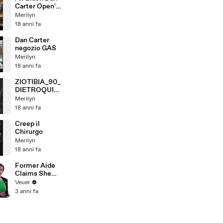
Carter Open's
GAS Clothing
Merilyn
Video2
18 anni fa
Dan Carter
negozio GAS
Merilyn
18 anni fa
ZIOTIBIA_90_
DIETROQUIN
TE_1
Merilyn
18 anni fa
Creep il
Chirurgo
Merilyn
18 anni fa
Former Aide
Claims She
Was Asked to
Veuer
Make a ‘Hit
3 anni fa
List’ For
Trump