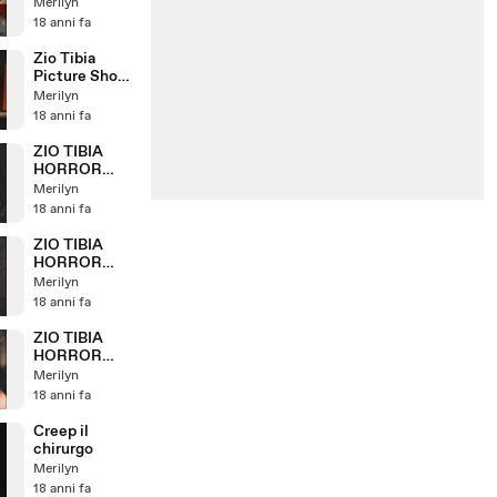
Show
Merilyn
18 anni fa
Zio Tibia
Picture Show
Prima Puntata
Merilyn
Blocco 1
18 anni fa
Originale
ZIO TIBIA
HORROR
DIETRO LE
Merilyn
QUINTE
18 anni fa
BLOCCO 4
ZIO TIBIA
HORROR
PICTURE
Merilyn
SHOW 90'
18 anni fa
DIETRO LE
QUINTE
ZIO TIBIA
BLOCCO 3
HORROR
PICTURE
Merilyn
SHOW 90'
18 anni fa
DIETRO LE
QUINTE
Creep il
BLOCCO 2
chirurgo
Merilyn
18 anni fa