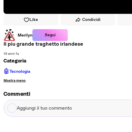
Like
Condividi
Segui
Merilyn
Il piu grande traghetto irlandese
19 anni fa
Categoria
🤖
Tecnologia
Mostra meno
Commenti
Aggiungi
il
tuo
commento