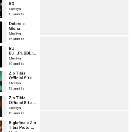
60
Merilyn
15 anni fa
Dolore e
Gloria
Merilyn
16 anni fa
BU
BU...PUBBLIC
ITA! ZIO TIBIA
Merilyn
16 anni fa
Zio Tibia
Official Site :
Puntata 1
Merilyn
Blocco 3
18 anni fa
Zio Tibia
Official Site :
Puntata 1
Merilyn
Blocco 2
18 anni fa
Siglafinale Zio
Tibia Picture