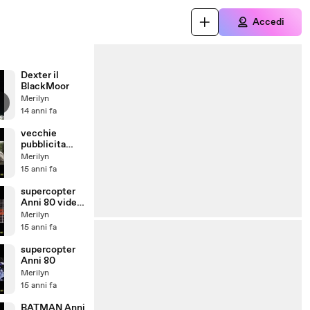
Accedi
Dexter il
BlackMoor
Merilyn
14 anni fa
vecchie
pubblicita
anni 90
Merilyn
15 anni fa
supercopter
Anni 80 video
2
Merilyn
15 anni fa
supercopter
Anni 80
Merilyn
15 anni fa
BATMAN Anni