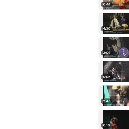
0:44
4:30
3:06
5:06
2:47
0:16