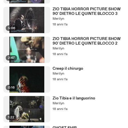
ZIO TIBIA HORROR PICTURE SHOW
90' DIETRO LE QUINTE BLOCCO 3
Merilyn
18 anni fa
5:06
ZIO TIBIA HORROR PICTURE SHOW
90' DIETRO LE QUINTE BLOCCO 2
Merilyn
18 anni fa
2:47
Creep il chirurgo
Merilyn
18 anni fa
0:16
Zio Tibia e il languorino
Merilyn
18 anni fa
1:22