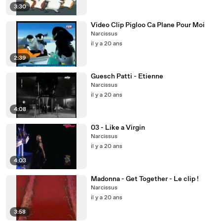
3:30
Video Clip Pigloo Ca Plane Pour Moi
Narcissus
il y a 20 ans
2:39
Guesch Patti - Etienne
Narcissus
il y a 20 ans
4:08
03 - Like a Virgin
Narcissus
il y a 20 ans
4:03
Madonna - Get Together - Le clip !
Narcissus
il y a 20 ans
3:58