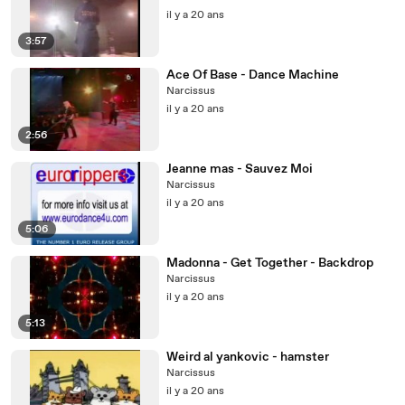
il y a 20 ans
3:57
Ace Of Base - Dance Machine
Narcissus
il y a 20 ans
2:56
Jeanne mas - Sauvez Moi
Narcissus
il y a 20 ans
5:06
Madonna - Get Together - Backdrop
Narcissus
il y a 20 ans
5:13
Weird al yankovic - hamster
Narcissus
il y a 20 ans