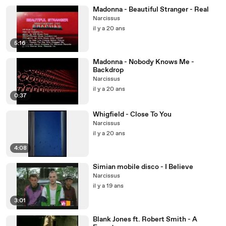
Madonna - Beautiful Stranger - Real
Narcissus
il y a 20 ans
5:16
Madonna - Nobody Knows Me -
Backdrop
Narcissus
il y a 20 ans
0:37
Whigfield - Close To You
Narcissus
il y a 20 ans
4:08
Simian mobile disco - I Believe
Narcissus
il y a 19 ans
3:01
Blank Jones ft. Robert Smith - A