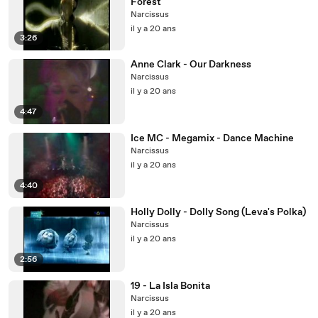
Forest
Narcissus
il y a 20 ans
3:26
Anne Clark - Our Darkness
Narcissus
il y a 20 ans
4:47
Ice MC - Megamix - Dance Machine
Narcissus
il y a 20 ans
4:40
Holly Dolly - Dolly Song (Leva's Polka)
Narcissus
il y a 20 ans
2:56
19 - La Isla Bonita
Narcissus
il y a 20 ans