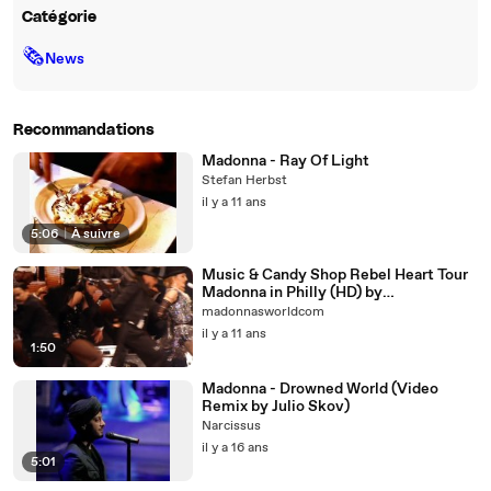
Catégorie
🗞
News
Recommandations
Madonna - Ray Of Light
Stefan Herbst
il y a 11 ans
5:06
|
À suivre
Music & Candy Shop Rebel Heart Tour
Madonna in Philly (HD) by
Madonnasworld.com
madonnasworldcom
il y a 11 ans
1:50
Madonna - Drowned World (Video
Remix by Julio Skov)
Narcissus
il y a 16 ans
5:01