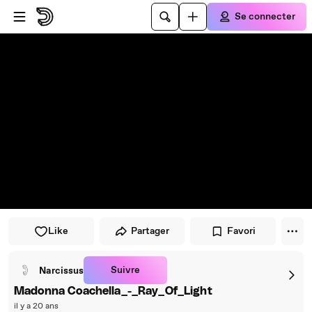
Passer au player
Passer au contenu principal
Se connecter
Like
Partager
Favori
Suivre
Narcissus
Madonna Coachella_-_Ray_Of_Light
il y a 20 ans