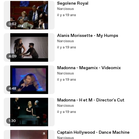
Segolene Royal
Narcissus
il y a 19 ans
0:52
Alanis Morissette - My Humps
Narcissus
il y a 19 ans
4:09
Madonna - Megamix - Videomix
Narcissus
il y a 19 ans
4:48
Madonna - H et M - Director's Cut
Narcissus
il y a 19 ans
1:30
Captain Hollywood - Dance Machine
Narcissus