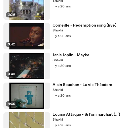
Shakki
il y a 20 ans
3:36
Corneille - Redemption song (live)
Shakki
il y a 20 ans
3:42
Janis Joplin - Maybe
Shakki
il y a 20 ans
3:40
Alain Souchon - La vie Théodore
Shakki
il y a 20 ans
4:09
Louise Attaque - Si l'on marchait (...)
Shakki
il y a 20 ans