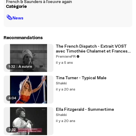
French & Saunders à l'oeuvre again
Catégorie
🗞
News
Recommandations
The French Dispatch - Extrait VOST
avec Timothée Chalamet et Frances
McDormand
PremiereFR
il y a 5 ans
1:32
|
À suivre
Tina Turner - Typical Male
Shakki
il y a 20 ans
4:04
Ella Fitzgerald - Summertime
Shakki
il y a 20 ans
3:32