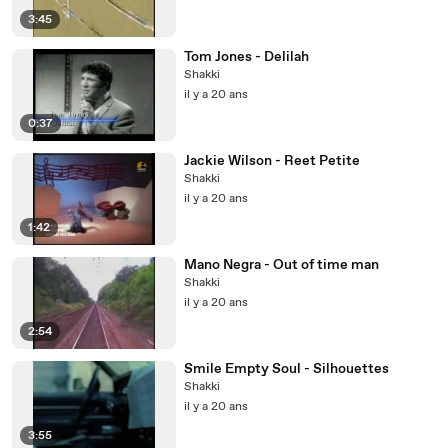
3:45
Tom Jones - Delilah
Shakki
il y a 20 ans
0:37
Jackie Wilson - Reet Petite
Shakki
il y a 20 ans
1:42
Mano Negra - Out of time man
Shakki
il y a 20 ans
2:54
Smile Empty Soul - Silhouettes
Shakki
il y a 20 ans
3:55