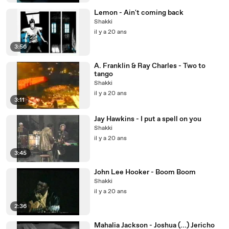
Lemon - Ain't coming back
Shakki
il y a 20 ans
3:56
A. Franklin & Ray Charles - Two to
tango
Shakki
il y a 20 ans
3:11
Jay Hawkins - I put a spell on you
Shakki
il y a 20 ans
3:45
John Lee Hooker - Boom Boom
Shakki
il y a 20 ans
2:36
Mahalia Jackson - Joshua (...) Jericho