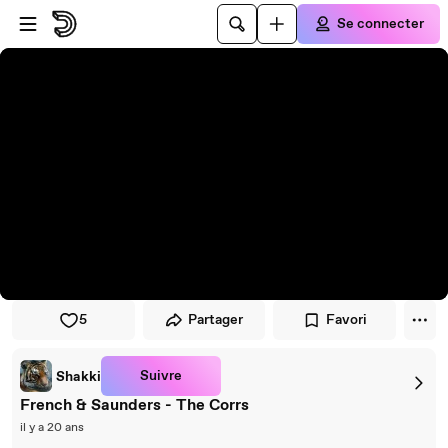
Passer au player
Passer au contenu principal
Se connecter
5
Partager
Favori
Suivre
Shakki
French & Saunders - The Corrs
il y a 20 ans