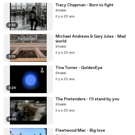
Tracy Chapman - Born to fight
Shakki
il y a 20 ans
2:42
Michael Andrews & Gary Jules - Mad
world
Shakki
il y a 20 ans
3:19
Tina Turner - GoldenEye
Shakki
il y a 20 ans
3:24
The Pretenders - I'll stand by you
Shakki
il y a 20 ans
4:00
Fleetwood Mac - Big love