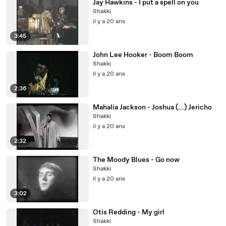
Jay Hawkins - I put a spell on you
Shakki
il y a 20 ans
3:45
John Lee Hooker - Boom Boom
Shakki
il y a 20 ans
2:36
Mahalia Jackson - Joshua (...) Jericho
Shakki
il y a 20 ans
2:32
The Moody Blues - Go now
Shakki
il y a 20 ans
3:02
Otis Redding - My girl
Shakki