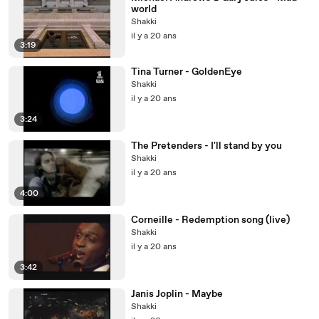
world
Shakki
il y a 20 ans
3:19
Tina Turner - GoldenEye
Shakki
il y a 20 ans
3:24
The Pretenders - I'll stand by you
Shakki
il y a 20 ans
4:00
Corneille - Redemption song (live)
Shakki
il y a 20 ans
3:42
Janis Joplin - Maybe
Shakki