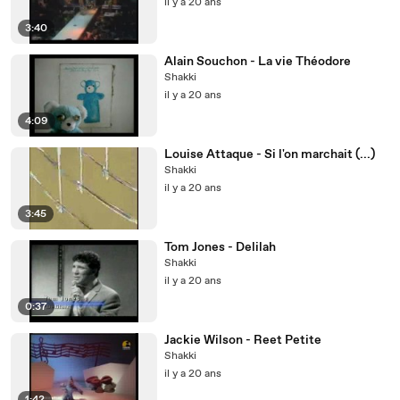
il y a 20 ans
3:40
Alain Souchon - La vie Théodore
Shakki
il y a 20 ans
4:09
Louise Attaque - Si l'on marchait (...)
Shakki
il y a 20 ans
3:45
Tom Jones - Delilah
Shakki
il y a 20 ans
0:37
Jackie Wilson - Reet Petite
Shakki
il y a 20 ans