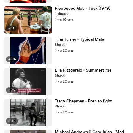
Fleetwood Mac ~ Tusk (1979)
laxingout
il y a 10 ans
5:11
Tina Turner - Typical Male
Shakki
il y a 20 ans
4:04
Ella Fitzgerald - Summertime
Shakki
il y a 20 ans
3:32
Tracy Chapman - Born to fight
Shakki
il y a 20 ans
2:42
Michael Andrews & Gary Jules - Mad