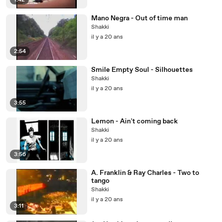
1:42
Mano Negra - Out of time man
Shakki
il y a 20 ans
2:54
Smile Empty Soul - Silhouettes
Shakki
il y a 20 ans
3:55
Lemon - Ain't coming back
Shakki
il y a 20 ans
3:56
A. Franklin & Ray Charles - Two to
tango
Shakki
il y a 20 ans
3:11