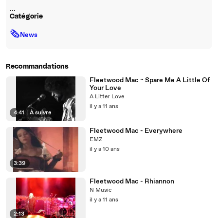
...
Catégorie
🗞
News
Recommandations
Fleetwood Mac ~ Spare Me A Little Of
Your Love
A Litter Love
il y a 11 ans
4:41
|
À suivre
Fleetwood Mac - Everywhere
EMZ
il y a 10 ans
3:39
Fleetwood Mac - Rhiannon
N Music
il y a 11 ans
2:13