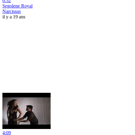
0:52
Segolene Royal
Narcissus
il y a 19 ans
4:09