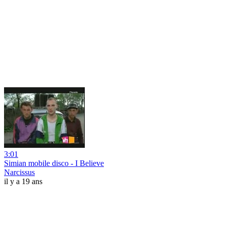
3:01
Simian mobile disco - I Believe
Narcissus
il y a 19 ans