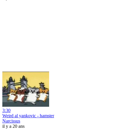
3:30
Weird al yankovic - hamster
Narcissus
il y a 20 ans