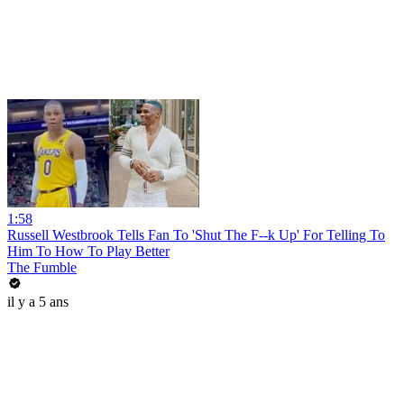
1:58
Russell Westbrook Tells Fan To 'Shut The F--k Up' For Telling To
Him To How To Play Better
The Fumble
il y a 5 ans