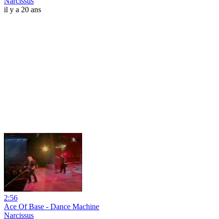
Narcissus
il y a 20 ans
2:56
Ace Of Base - Dance Machine
Narcissus