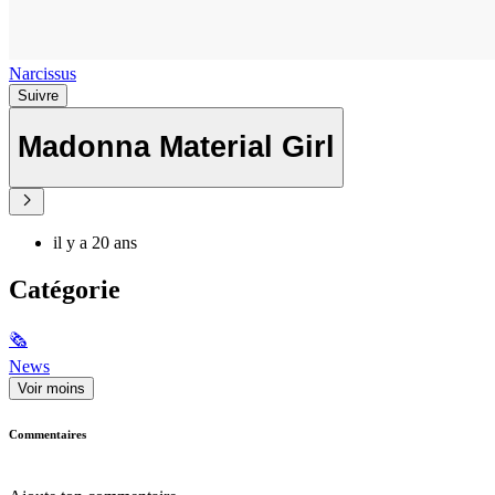
Narcissus
Suivre
Madonna Material Girl
il y a 20 ans
Catégorie
🗞
News
Voir moins
Commentaires