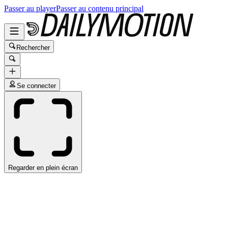
Passer au player
Passer au contenu principal
Rechercher
Se connecter
Regarder en plein écran