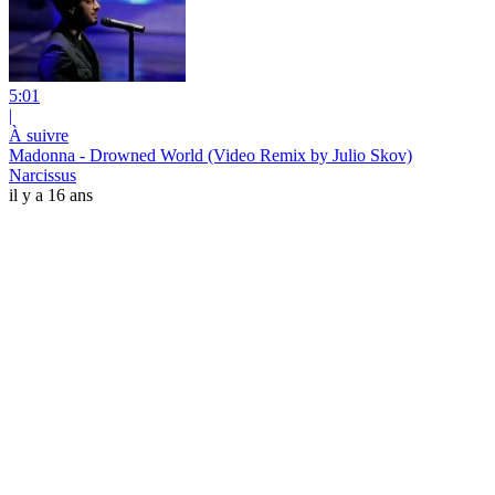
5:01
|
À suivre
Madonna - Drowned World (Video Remix by Julio Skov)
Narcissus
il y a 16 ans