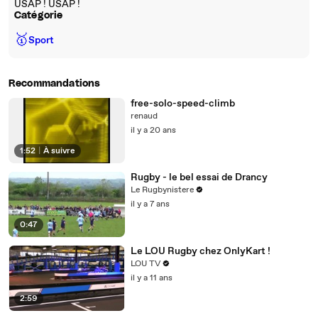
USAP ! USAP !
Catégorie
🥇
Sport
Recommandations
free-solo-speed-climb
renaud
il y a 20 ans
1:52
|
À suivre
Rugby - le bel essai de Drancy
Le Rugbynistere
il y a 7 ans
0:47
Le LOU Rugby chez OnlyKart !
LOU TV
il y a 11 ans
2:59