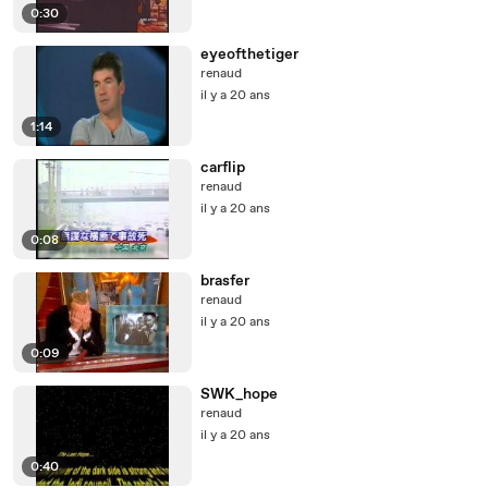
0:30
eyeofthetiger
renaud
il y a 20 ans
1:14
carflip
renaud
il y a 20 ans
0:08
brasfer
renaud
il y a 20 ans
0:09
SWK_hope
renaud
il y a 20 ans
0:40