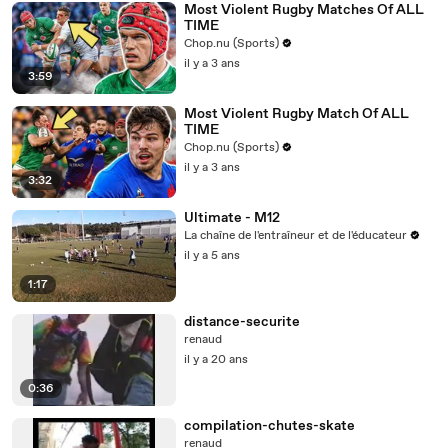
Most Violent Rugby Matches Of ALL
TIME
Chop.nu (Sports)
il y a 3 ans
3:59
Most Violent Rugby Match Of ALL
TIME
Chop.nu (Sports)
il y a 3 ans
3:32
Ultimate - M12
La chaîne de l'entraîneur et de l'éducateur
il y a 5 ans
1:17
distance-securite
renaud
il y a 20 ans
0:36
compilation-chutes-skate
renaud