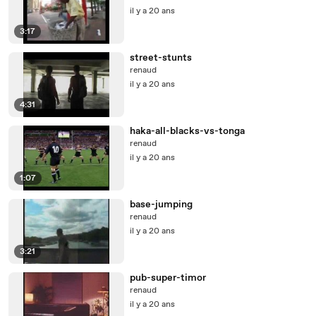
il y a 20 ans
3:17
street-stunts
renaud
il y a 20 ans
4:31
haka-all-blacks-vs-tonga
renaud
il y a 20 ans
1:07
base-jumping
renaud
il y a 20 ans
3:21
pub-super-timor
renaud
il y a 20 ans