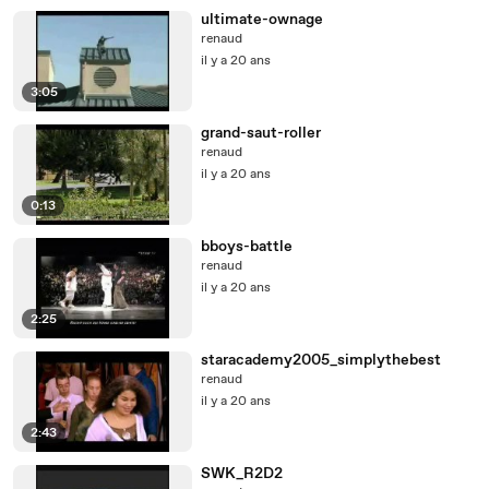
ultimate-ownage
renaud
il y a 20 ans
3:05
grand-saut-roller
renaud
il y a 20 ans
0:13
bboys-battle
renaud
il y a 20 ans
2:25
staracademy2005_simplythebest
renaud
il y a 20 ans
2:43
SWK_R2D2