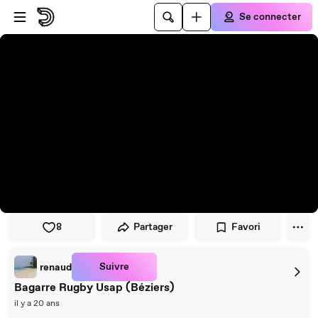
Passer au player
Passer au contenu principal
Se connecter
8
Partager
Favori
Suivre
renaud
Bagarre Rugby Usap (Béziers)
il y a 20 ans