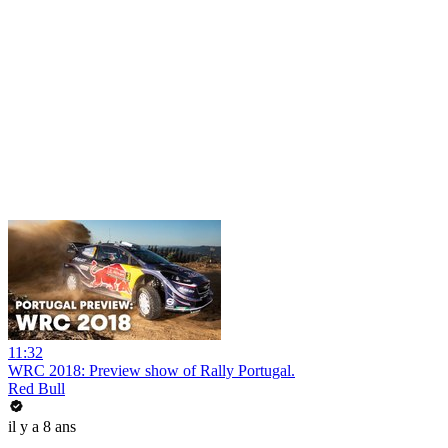
11:32
WRC 2018: Preview show of Rally Portugal.
Red Bull
il y a 8 ans