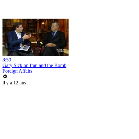
8:59
Gary Sick on Iran and the Bomb
Foreign Affairs
il y a 12 ans