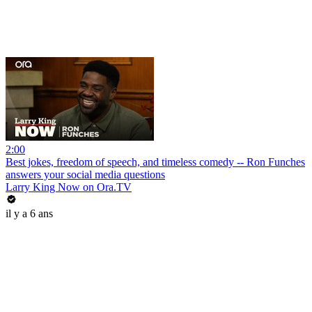
2:00
Best jokes, freedom of speech, and timeless comedy -- Ron Funches
answers your social media questions
Larry King Now on Ora.TV
il y a 6 ans