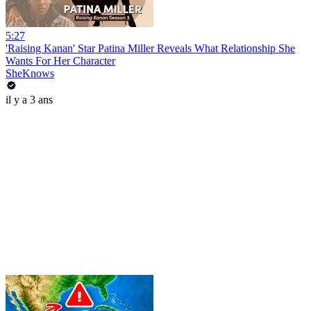
5:27
'Raising Kanan' Star Patina Miller Reveals What Relationship She
Wants For Her Character
SheKnows
il y a 3 ans