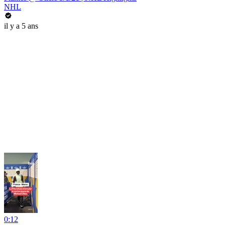
NHL
il y a 5 ans
0:12