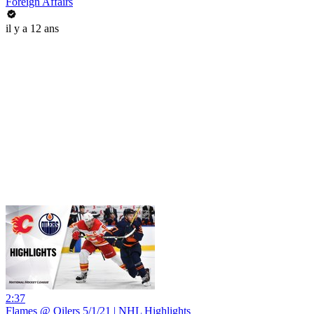
Foreign Affairs
il y a 12 ans
2:37
Flames @ Oilers 5/1/21 | NHL Highlights