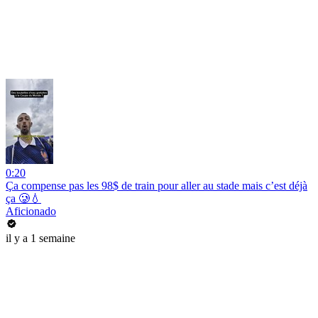
0:20
Ça compense pas les 98$ de train pour aller au stade mais c’est déjà
ça 🥲💧
Aficionado
il y a 1 semaine