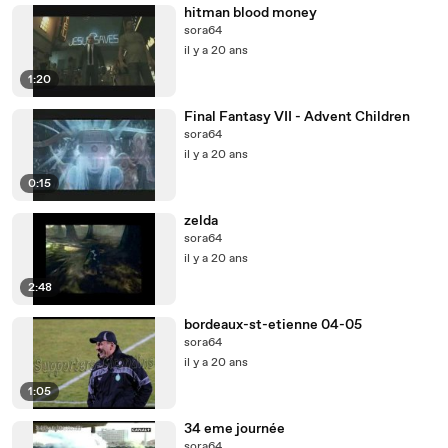
hitman blood money
sora64
il y a 20 ans
1:20
Final Fantasy VII - Advent Children
sora64
il y a 20 ans
0:15
zelda
sora64
il y a 20 ans
2:48
bordeaux-st-etienne 04-05
sora64
il y a 20 ans
1:05
34 eme journée
sora64