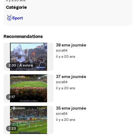
il y a 20 ans
Catégorie
🥇
Sport
Recommandations
38 eme journée
sora64
il y a 20 ans
2:30
|
À suivre
37 eme journée
sora64
il y a 20 ans
2:17
35 eme journée
sora64
il y a 20 ans
2:23