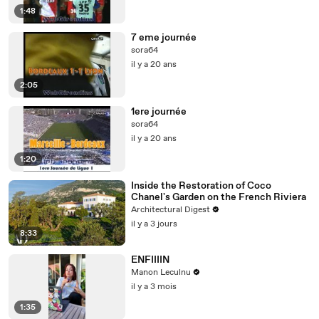
1:48
7 eme journée
sora64
il y a 20 ans
2:05
1ere journée
sora64
il y a 20 ans
1:20
Inside the Restoration of Coco
Chanel's Garden on the French Riviera
Architectural Digest
il y a 3 jours
8:33
ENFIIIIN
Manon Leculnu
il y a 3 mois
1:35