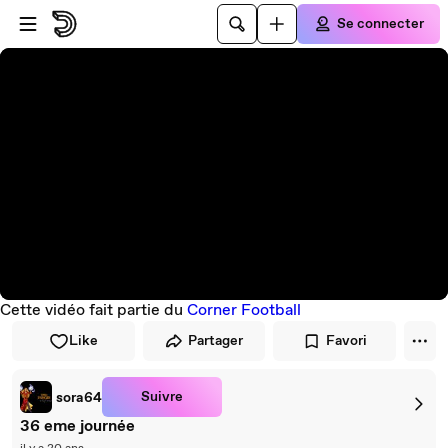
Passer au player
Passer au contenu principal
Se connecter
Cette vidéo fait partie du
Corner Football
Like
Partager
Favori
Suivre
sora64
36 eme journée