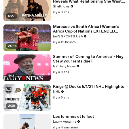
Reveals What Relationship She Wants
For Her Character
SheKnows
il y a 3 ans
5:27
Morocco vs South Africa | Women's
Africa Cup of Nations EXTENDED
HIGHLIGHT
beIN SPORTS USA
|08/08/2026|beINSportsUSA
il y a 12 heures
20:15
Summer of 'Coming to America' - Hey
Stew your rents due?
NY Daily News
il y a 8 ans
4:13
Kings @ Ducks 5/1/21 | NHL Highlights
NHL
il y a 5 ans
2:39
Les femmes et le foot
Laury Aucalme
il y a 4 semaines