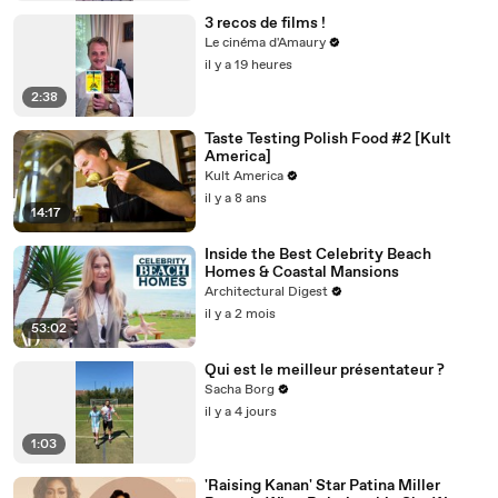
3 recos de films !
Le cinéma d'Amaury
il y a 19 heures
2:38
Taste Testing Polish Food #2 [Kult
America]
Kult America
il y a 8 ans
14:17
Inside the Best Celebrity Beach
Homes & Coastal Mansions
Architectural Digest
il y a 2 mois
53:02
Qui est le meilleur présentateur ?
Sacha Borg
il y a 4 jours
1:03
'Raising Kanan' Star Patina Miller