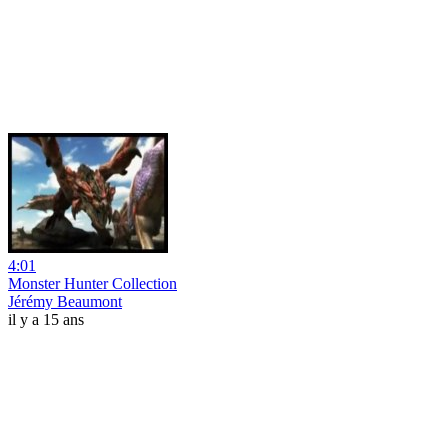
4:01
Monster Hunter Collection
Jérémy Beaumont
il y a 15 ans