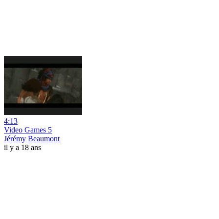
4:13
Video Games 5
Jérémy Beaumont
il y a 18 ans