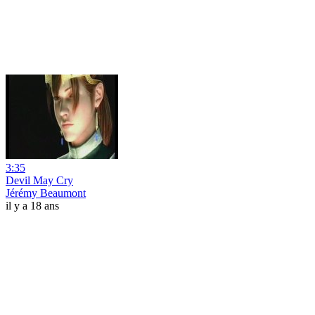
3:35
Devil May Cry
Jérémy Beaumont
il y a 18 ans