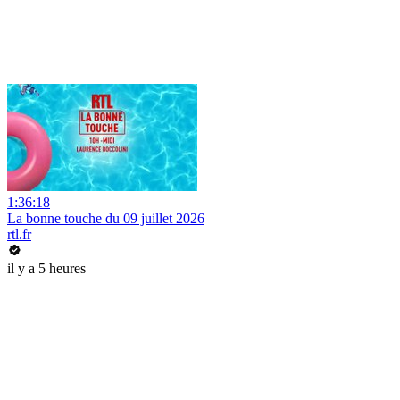
1:36:18
La bonne touche du 09 juillet 2026
rtl.fr
il y a 5 heures