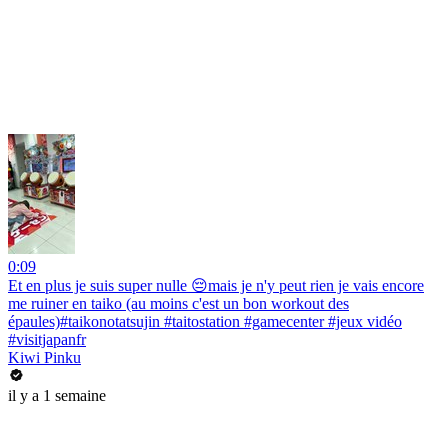
0:09
Et en plus je suis super nulle 😔mais je n'y peut rien je vais encore
me ruiner en taiko (au moins c'est un bon workout des
épaules)#taikonotatsujin #taitostation #gamecenter #jeux vidéo
#visitjapanfr
Kiwi Pinku
il y a 1 semaine