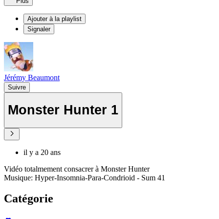
Plus
Ajouter à la playlist
Signaler
Jérémy Beaumont
Suivre
Monster Hunter 1
il y a 20 ans
Vidéo totalmement consacrer à Monster Hunter
Musique: Hyper-Insomnia-Para-Condrioid - Sum 41
Catégorie