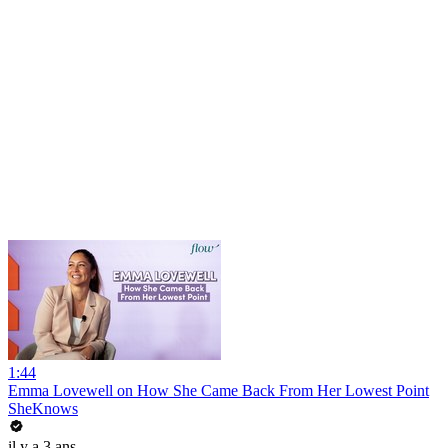
1:44
Emma Lovewell on How She Came Back From Her Lowest Point
SheKnows
il y a 3 ans