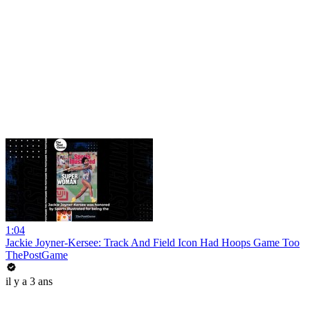
1:04
Jackie Joyner-Kersee: Track And Field Icon Had Hoops Game Too
ThePostGame
il y a 3 ans