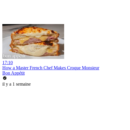
17:10
How a Master French Chef Makes Croque Monsieur
Bon Appétit
il y a 1 semaine