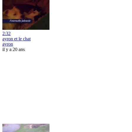
2:32
ayron et le chat
ayron
il y a 20 ans