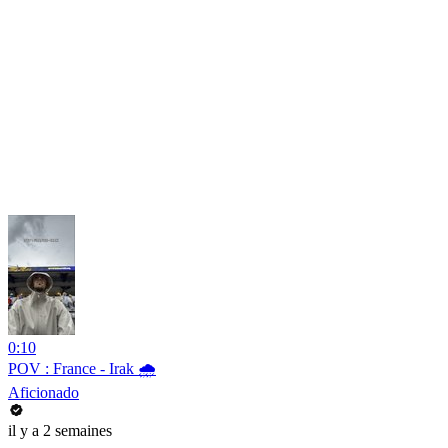
0:10
POV : France - Irak 🌧️
Aficionado
il y a 2 semaines