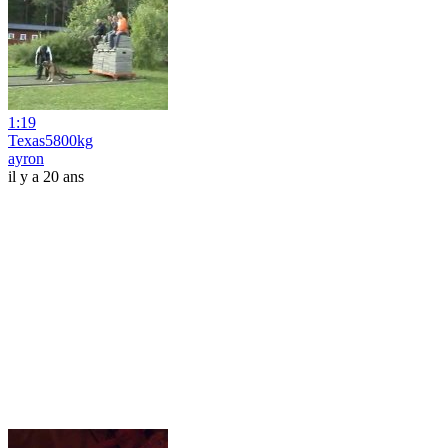
1:19
Texas5800kg
ayron
il y a 20 ans