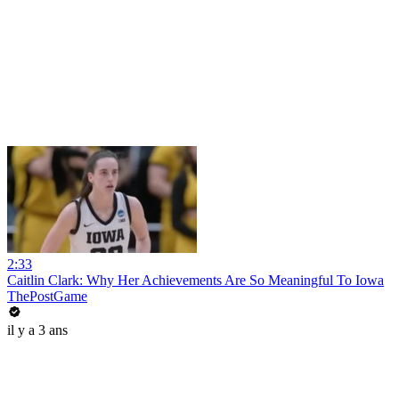
2:33
Caitlin Clark: Why Her Achievements Are So Meaningful To Iowa
ThePostGame
il y a 3 ans