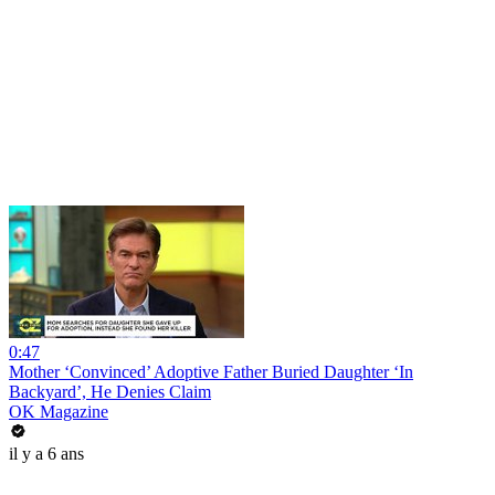
0:47
Mother ‘Convinced’ Adoptive Father Buried Daughter ‘In
Backyard’, He Denies Claim
OK Magazine
il y a 6 ans