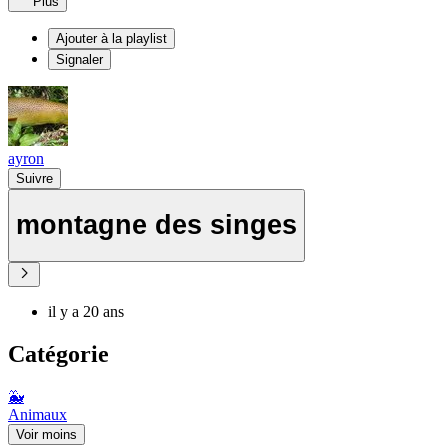
Plus
Ajouter à la playlist
Signaler
ayron
Suivre
montagne des singes
il y a 20 ans
Catégorie
🐳
Animaux
Voir moins