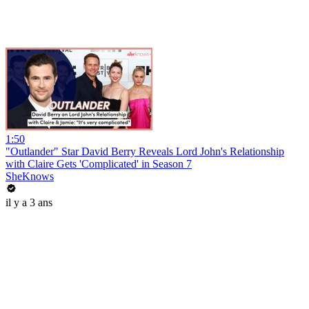
1:50
"Outlander" Star David Berry Reveals Lord John's Relationship
with Claire Gets 'Complicated' in Season 7
SheKnows
il y a 3 ans