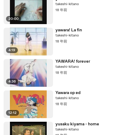
takeshi-kitano
18 年前
20:00
yawara! La fin
takeshi-kitano
18 年前
4:19
YAWARA! forever
takeshi-kitano
18 年前
4:36
Yawara op ed
takeshi-kitano
18 年前
12:12
yusaku kiyama - home
takeshi-kitano