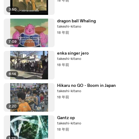
18 年前
3:50
dragon ball Whaling
takeshi-kitano
18 年前
7:09
enka singer jero
takeshi-kitano
18 年前
6:14
Hikaru no GO - Boom in Japan
takeshi-kitano
18 年前
2:20
Gantz op
takeshi-kitano
18 年前
1:29