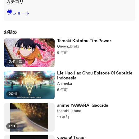
カテゴリ
🎥
ショート
お勧め
Tamaki Kotatsu Fire Power
Queen_Bratz
5 年前
3:41
|
次
Lie Huo Jiao Chou Episode 01 Subtitle
Indonesia
Animeku
5 年前
20:11
anime YAWARA! Geocide
takeshi-kitano
18 年前
1:13
yawara! Tracer