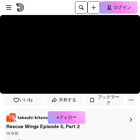
プレイヤーにスキップ
メインコンテンツにスキップ
ログイン
ブックマー
いいね
共有する
ク
+フォロー
takeshi-kitano
Rescue Wings Episode 5, Part 2
19 年前