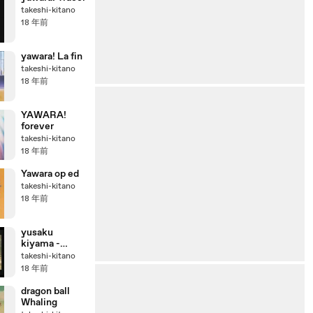
takeshi-kitano
18 年前
yawara! La fin
takeshi-kitano
18 年前
YAWARA!
forever
takeshi-kitano
18 年前
Yawara op ed
takeshi-kitano
18 年前
yusaku
kiyama -
home
takeshi-kitano
18 年前
dragon ball
Whaling