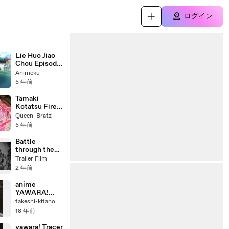
ログイン
Lie Huo Jiao
Chou Episode
01 Subtitle
Animeku
Indonesia
5 年前
Tamaki
Kotatsu Fire
Power
Queen_Bratz
5 年前
Battle
through the
Heavens
Trailer Film
season 5
2 年前
episode 131
sub indo
anime
YAWARA!
Geocide
takeshi-kitano
18 年前
yawara! Tracer