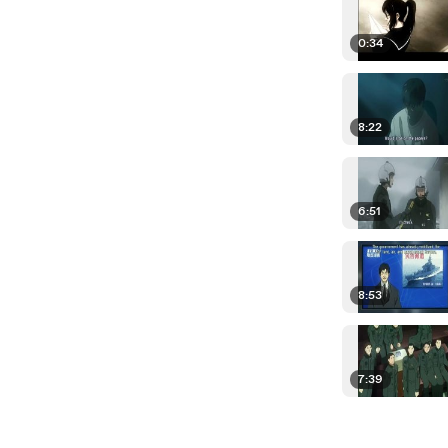
0:34
8:22
6:51
8:53
7:39