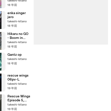
takeshi-kitano
18 年前
enka singer
jero
takeshi-kitano
18 年前
Hikaru no GO
- Boom in
Japan
takeshi-kitano
18 年前
Gantz op
takeshi-kitano
18 年前
rescue wings
06pv-L
takeshi-kitano
19 年前
Rescue Wings
Episode 5,
Part 3
takeshi-kitano
19 年前