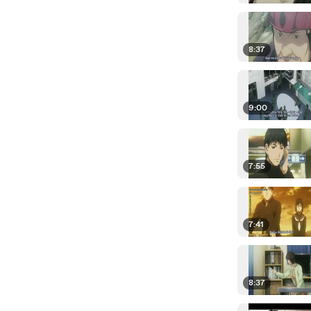
8:37
9:00
7:55
7:41
8:37