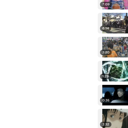
7:09
6:14
2:20
1:29
0:35
2:32