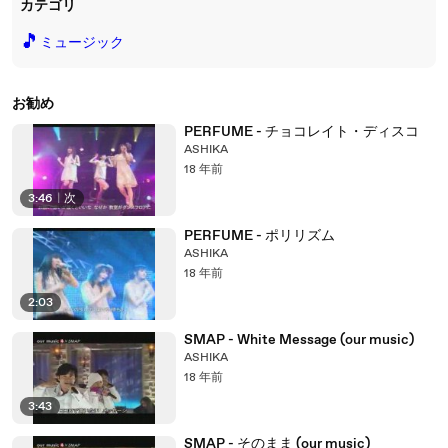
カテゴリ
🎵
ミュージック
お勧め
PERFUME - チョコレイト・ディスコ
ASHIKA
18 年前
3:46
|
次
PERFUME - ポリリズム
ASHIKA
18 年前
2:03
SMAP - White Message (our music)
ASHIKA
18 年前
3:43
SMAP - そのまま (our music)