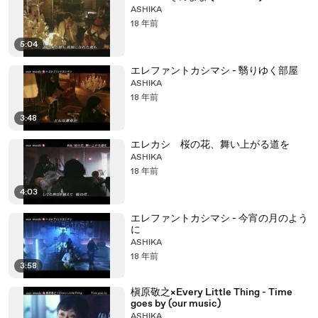
ASHIKA
18 年前
5:04
エレファントカシマシ - 翳りゆく部屋
ASHIKA
18 年前
3:48
エレカシ 桜の花、舞い上がる道を
ASHIKA
18 年前
4:03
エレファントカシマシ - 今宵の月のよう
に
ASHIKA
18 年前
3:58
槇原敬之×Every Little Thing - Time
goes by (our music)
ASHIKA