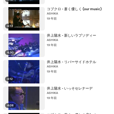
コブクロ - 蒼く優しく (our music)
ASHIKA
19 年前
4:13
井上陽水 - 新しいラプソディー
ASHIKA
19 年前
4:30
井上陽水 - リバーサイドホテル
ASHIKA
19 年前
4:12
井上陽水 - いっそセレナーデ
ASHIKA
19 年前
4:08