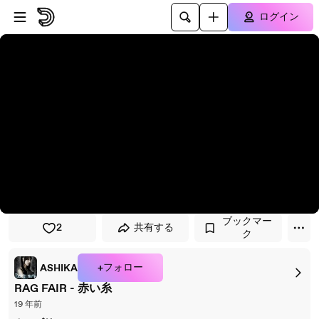
プレイヤーにスキップ
メインコンテンツにスキップ
ログイン
ブックマー
2
共有する
ク
+フォロー
ASHIKA
RAG FAIR - 赤い糸
19 年前