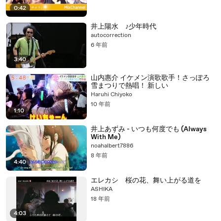
0:42
井上陽水 ♪少年時代
autocorrection
6 年前
3:40
山内惠介 イケメン演歌歌手！さっぽろ
雪まつりで熱唱！ 新しい
Haruhi Chiyoko
10 年前
1:10
井上あずみ - いつも何度でも (Always
With Me)
noahalbert7886
8 年前
4:40
エレカシ 桜の花、舞い上がる道を
ASHIKA
18 年前
4:03