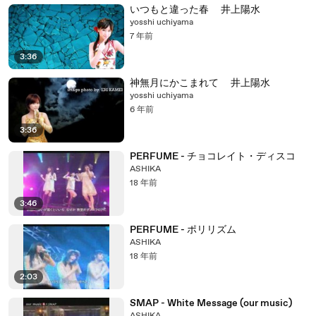
いつもと違った春 井上陽水
yosshi uchiyama
7 年前
3:36
神無月にかこまれて 井上陽水
yosshi uchiyama
6 年前
3:36
PERFUME - チョコレイト・ディスコ
ASHIKA
18 年前
3:46
PERFUME - ポリリズム
ASHIKA
18 年前
2:03
SMAP - White Message (our music)