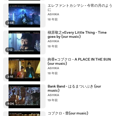
エレファントカシマシ - 今宵の月のよう
に
ASHIKA
18 年前
3:58
槇原敬之×Every Little Thing - Time
goes by (our music)
ASHIKA
18 年前
1:12
絢香×コブクロ - A PLACE IN THE SUN
(our music)
ASHIKA
18 年前
3:16
Bank Band - はるまついぶき (our
music)
ASHIKA
19 年前
4:04
コブクロ - 蕾(our music)