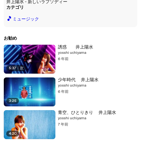
井上陽水 - 新しいラプソディー
カテゴリ
🎵
ミュージック
お勧め
誘惑 井上陽水
yosshi uchiyama
6 年前
5:37
|
次
少年時代 井上陽水
yosshi uchiyama
6 年前
3:25
青空、ひとりきり 井上陽水
yosshi uchiyama
7 年前
4:20