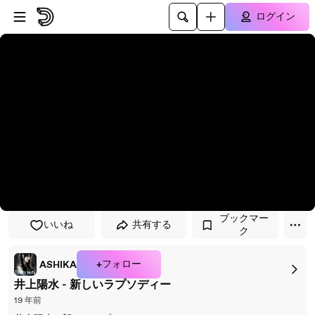
プレイヤーにスキップ
メインコンテンツにスキップ
ログイン
ブックマー
いいね
共有する
ク
+フォロー
ASHIKA
井上陽水 - 新しいラプソディー
19 年前