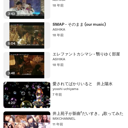
ASHIKA
18 年前
3:43
SMAP - そのまま (our music)
ASHIKA
18 年前
5:04
エレファントカシマシ - 翳りゆく部屋
ASHIKA
18 年前
3:48
愛されてばかりいると 井上陽水
yosshi uchiyama
7 年前
4:20
井上苑子が新曲「だいすき。」歌ってみた
MIXCHANNEL
11 年前