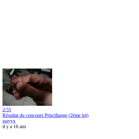
2:55
Résultat du concours Priscillange (2ème lot)
sssyyx
il y a 16 ans