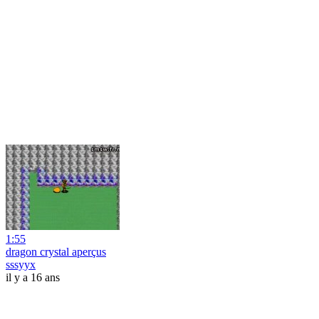
1:55
dragon crystal aperçus
sssyyx
il y a 16 ans