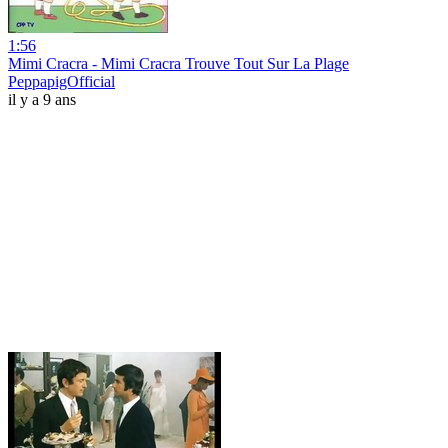
1:56
Mimi Cracra - Mimi Cracra Trouve Tout Sur La Plage
PeppapigOfficial
il y a 9 ans