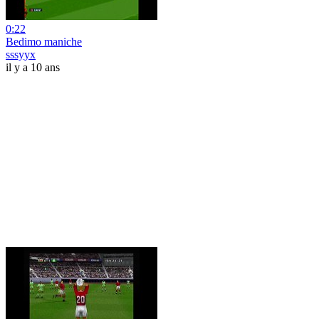
0:22
Bedimo maniche
sssyyx
il y a 10 ans