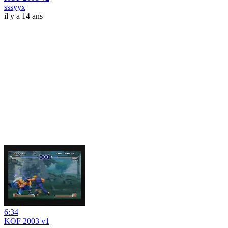
sssyyx
il y a 14 ans
6:34
KOF 2003 v1