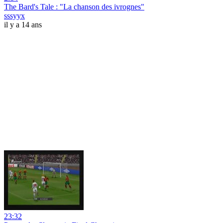
The Bard's Tale : "La chanson des ivrognes"
sssyyx
il y a 14 ans
23:32