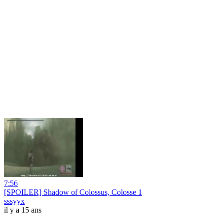
7:56
[SPOILER] Shadow of Colossus, Colosse 1
sssyyx
il y a 15 ans