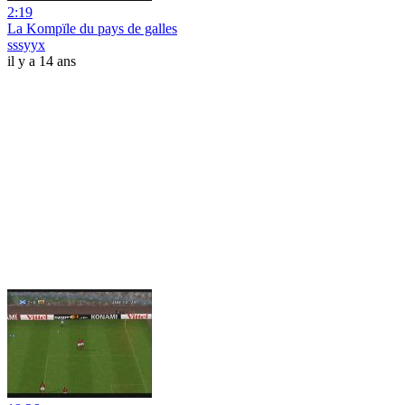
2:19
La Kompïle du pays de galles
sssyyx
il y a 14 ans