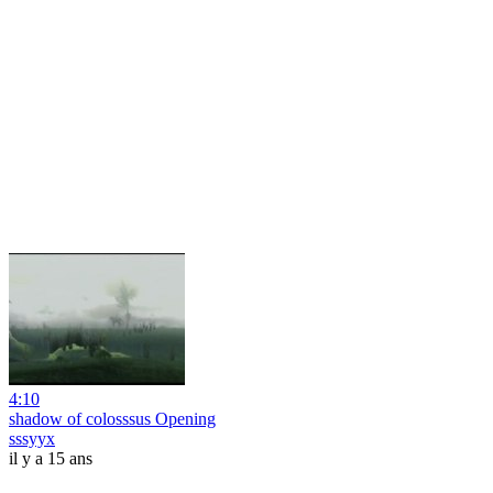
4:10
shadow of colosssus Opening
sssyyx
il y a 15 ans