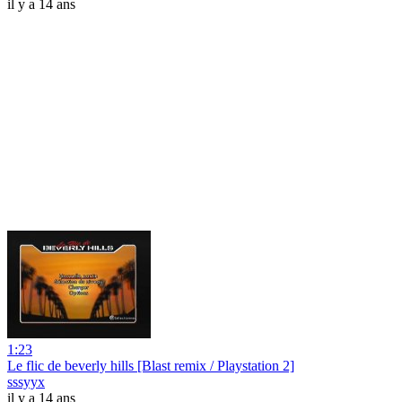
il y a 14 ans
1:23
Le flic de beverly hills [Blast remix / Playstation 2]
sssyyx
il y a 14 ans