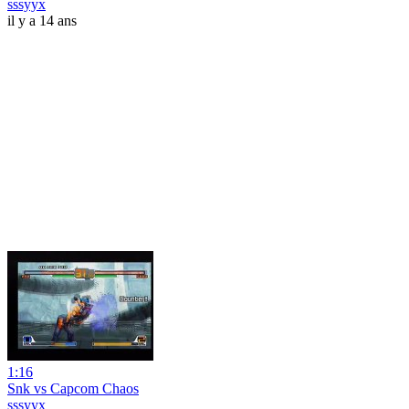
sssyyx
il y a 14 ans
1:16
Snk vs Capcom Chaos
sssyyx