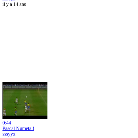
il y a 14 ans
0:44
Pascal Numeta !
sssyyx