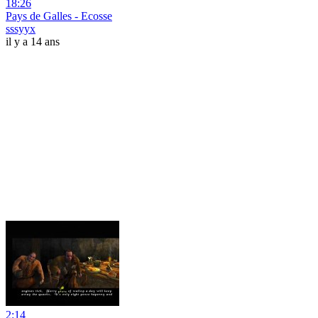
18:26
Pays de Galles - Ecosse
sssyyx
il y a 14 ans
2:14