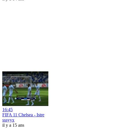
16:45
FIFA 11 Chelsea - Istre
sssyyx
il y a 15 ans