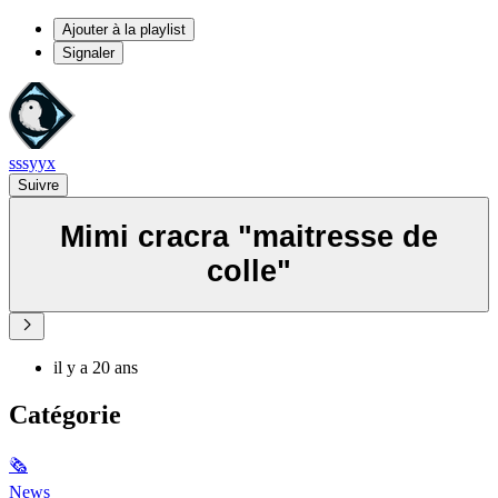
Ajouter à la playlist
Signaler
sssyyx
Suivre
Mimi cracra "maitresse de
colle"
il y a 20 ans
Catégorie
🗞
News