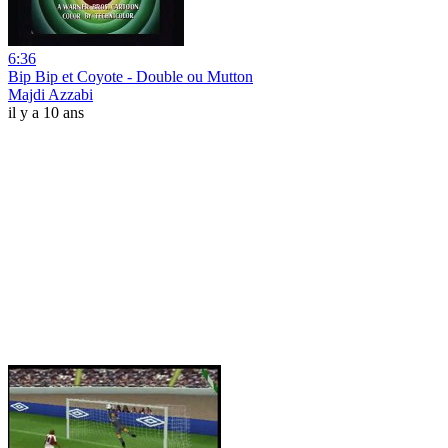
6:36
Bip Bip et Coyote - Double ou Mutton
Majdi Azzabi
il y a 10 ans