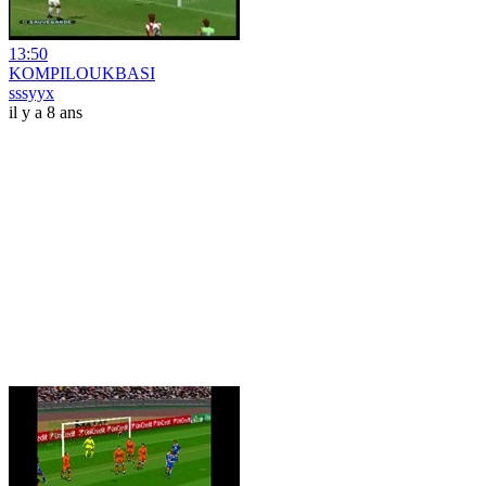
13:50
KOMPILOUKBASI
sssyyx
il y a 8 ans