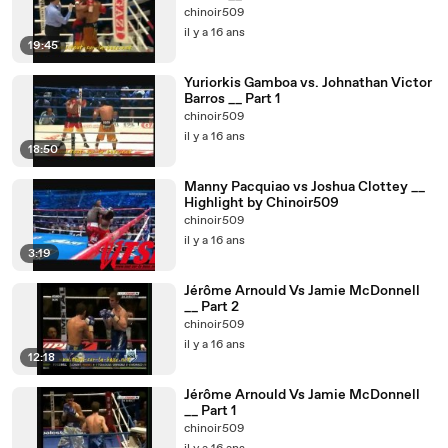
chinoir509
il y a 16 ans
19:45
Yuriorkis Gamboa vs. Johnathan Victor
Barros __ Part 1
chinoir509
il y a 16 ans
18:50
Manny Pacquiao vs Joshua Clottey __
Highlight by Chinoir509
chinoir509
il y a 16 ans
3:19
Jérôme Arnould Vs Jamie McDonnell
__ Part 2
chinoir509
il y a 16 ans
12:18
Jérôme Arnould Vs Jamie McDonnell
__ Part 1
chinoir509