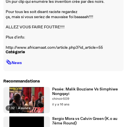
Un pur clip qui enumére les invention crée par des noirs.
Pour tous les soit disant raciste regardez
ça, mais si vous seriez de mauvaise foi baaaaah!!!!
ALLEZ VOUS FAIRE FOUTRE!!!!
Plus d'info:
http://www.africamaat.com/article.php3?id_article=55
Catégorie
🗞
News
Recommandations
Pesée: Malik Bouziane Vs Simphiwe
Nongqayi
chinoir509
il y a 16 ans
7:32
|
À suivre
Sergio Mora vs Calvin Green (K.o au
7éme Round)