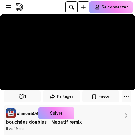
Passer au player
Passer au contenu principal
Se connecter
1
Partager
Favori
Suivre
chinoir509
bouchées doubles - Negatif remix
il y a 19 ans