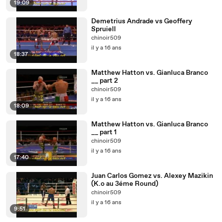
19:09
Demetrius Andrade vs Geoffery
Spruiell
chinoir509
il y a 16 ans
18:37
Matthew Hatton vs. Gianluca Branco
__ part 2
chinoir509
il y a 16 ans
18:09
Matthew Hatton vs. Gianluca Branco
__ part 1
chinoir509
il y a 16 ans
17:40
Juan Carlos Gomez vs. Alexey Mazikin
(K.o au 3éme Round)
chinoir509
il y a 16 ans
9:51