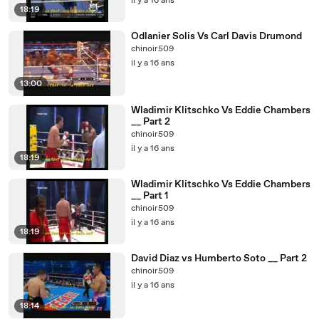
il y a 16 ans
18:19
Odlanier Solis Vs Carl Davis Drumond
chinoir509
il y a 16 ans
13:00
Wladimir Klitschko Vs Eddie Chambers
__ Part 2
chinoir509
il y a 16 ans
18:19
Wladimir Klitschko Vs Eddie Chambers
__ Part 1
chinoir509
il y a 16 ans
18:19
David Diaz vs Humberto Soto __ Part 2
chinoir509
il y a 16 ans
18:14