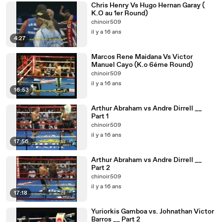
Chris Henry Vs Hugo Hernan Garay (
K.O au 1er Round)
chinoir509
il y a 16 ans
4:27
Marcos Rene Maidana Vs Victor
Manuel Cayo (K.o 6éme Round)
chinoir509
il y a 16 ans
16:53
Arthur Abraham vs Andre Dirrell __
Part 1
chinoir509
il y a 16 ans
17:56
Arthur Abraham vs Andre Dirrell __
Part 2
chinoir509
il y a 16 ans
17:18
Yuriorkis Gamboa vs. Johnathan Victor
Barros __ Part 2