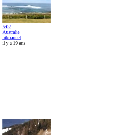
5:02
Australie
nikoancel
il y a 19 ans