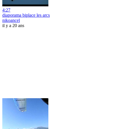
4:27
diaporama biplace les arcs
nikoancel
il y a 20 ans