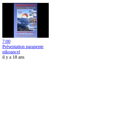
7:00
Présentation parapente
nikoancel
il y a 18 ans