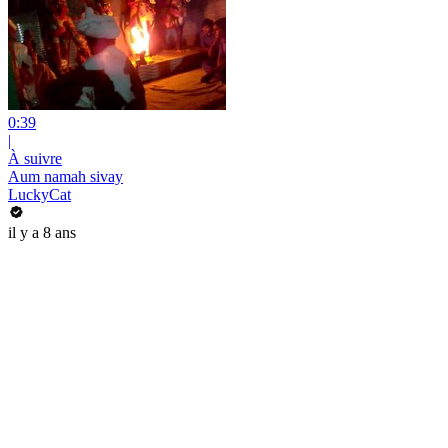
0:39
|
À suivre
Aum namah sivay
LuckyCat
il y a 8 ans