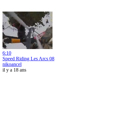
6:10
Speed Riding Les Arcs 08
nikoancel
il y a 18 ans