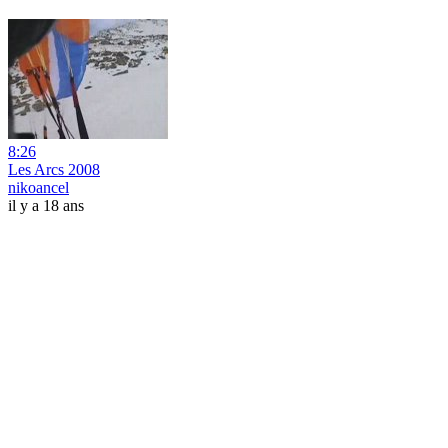
8:26
Les Arcs 2008
nikoancel
il y a 18 ans