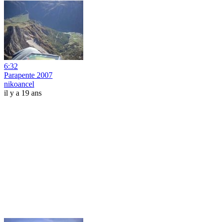
6:32
Parapente 2007
nikoancel
il y a 19 ans