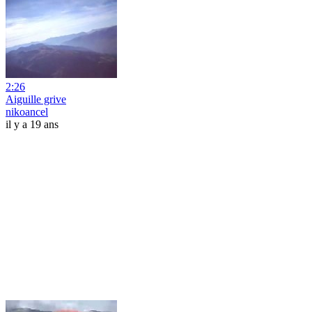
2:26
Aiguille grive
nikoancel
il y a 19 ans