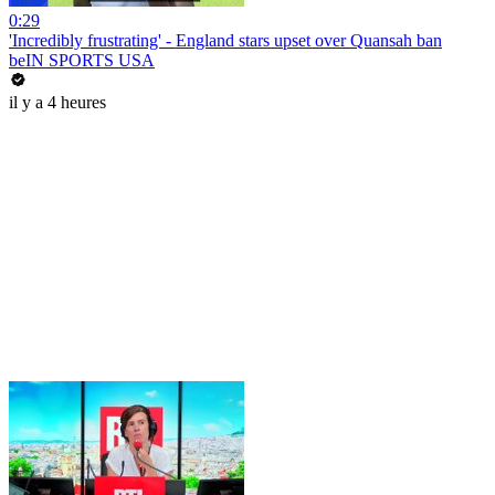
0:29
'Incredibly frustrating' - England stars upset over Quansah ban
beIN SPORTS USA
il y a 4 heures