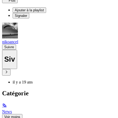
Plus
Ajouter à la playlist
Signaler
nikoancel
Suivre
Siv
il y a 19 ans
Catégorie
🗞
News
Voir moins