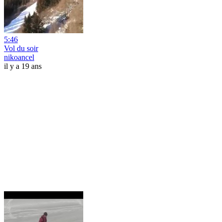
5:46
Vol du soir
nikoancel
il y a 19 ans