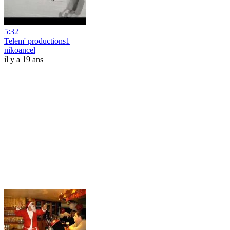
5:32
Telem' productions1
nikoancel
il y a 19 ans