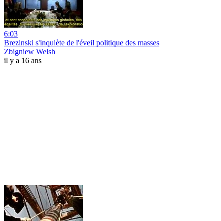
6:03
Brezinski s'inquiète de l'éveil politique des masses
Zbigniew Welsh
il y a 16 ans