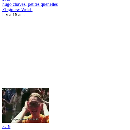
hugo chavez, petites quenelles
Zbigniew Welsh
il y a 16 ans
3:19