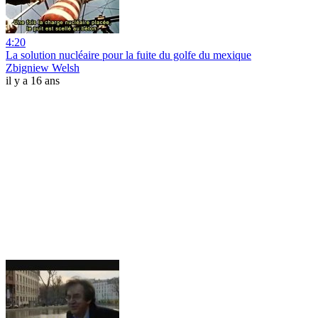
4:20
La solution nucléaire pour la fuite du golfe du mexique
Zbigniew Welsh
il y a 16 ans