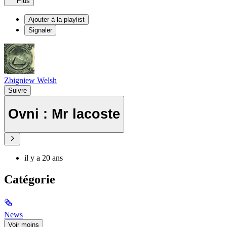
Plus
Ajouter à la playlist
Signaler
Zbigniew Welsh
Suivre
Ovni : Mr lacoste
il y a 20 ans
Catégorie
🗞
News
Voir moins