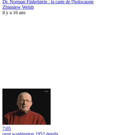
Dr. Norman Finkelstein : la carte de l'holocauste
Zbigniew Welsh
il y a 16 ans
7:05
ovni washington 1952 details