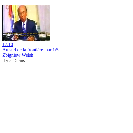
17:10
Au sud de la frontière. part1/5
Zbigniew Welsh
il y a 15 ans