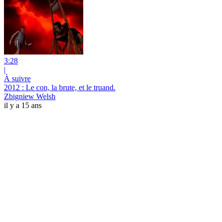
3:28
|
À suivre
2012 : Le con, la brute, et le truand.
Zbigniew Welsh
il y a 15 ans