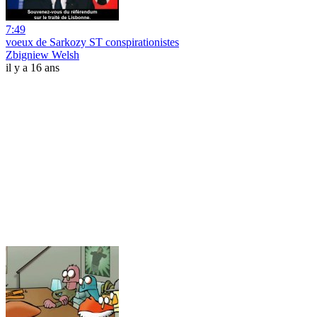
7:49
voeux de Sarkozy ST conspirationistes
Zbigniew Welsh
il y a 16 ans