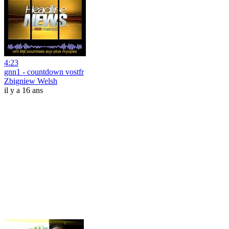
4:23
gnn1 - countdown vostfr
Zbigniew Welsh
il y a 16 ans