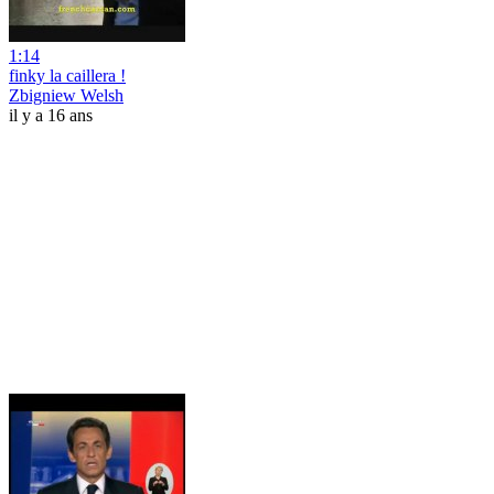
1:14
finky la caillera !
Zbigniew Welsh
il y a 16 ans