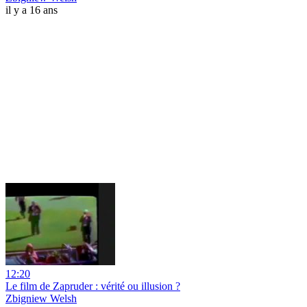
il y a 16 ans
12:20
Le film de Zapruder : vérité ou illusion ?
Zbigniew Welsh