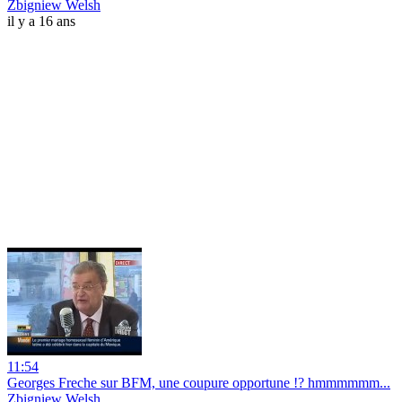
Zbigniew Welsh
il y a 16 ans
11:54
Georges Freche sur BFM, une coupure opportune !? hmmmmmm...
Zbigniew Welsh