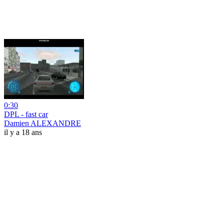
0:30
DPL - fast car
Damien ALEXANDRE
il y a 18 ans