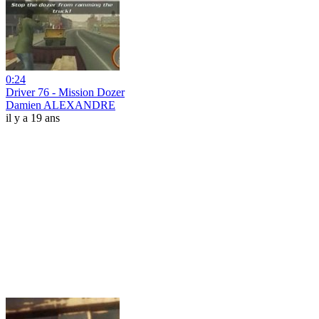
0:24
Driver 76 - Mission Dozer
Damien ALEXANDRE
il y a 19 ans