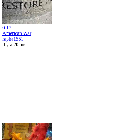
0:17
American War
rapha1551
il y a 20 ans