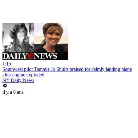
1:15
Southwest pilot Tammie Jo Shults praised for calmly landing plane
after engine exploded
NY Daily News
il y a 8 ans