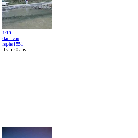
1:19
dans eau
rapha1551
il y a 20 ans