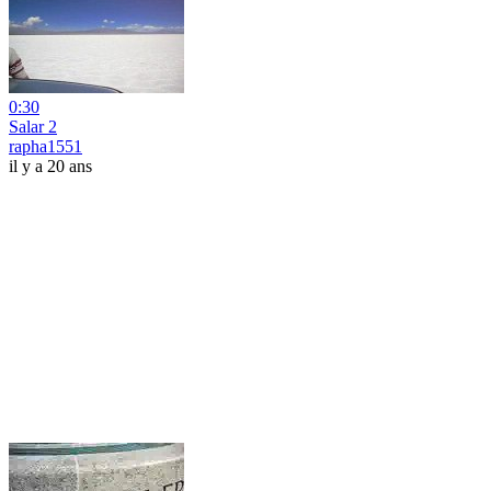
0:30
Salar 2
rapha1551
il y a 20 ans