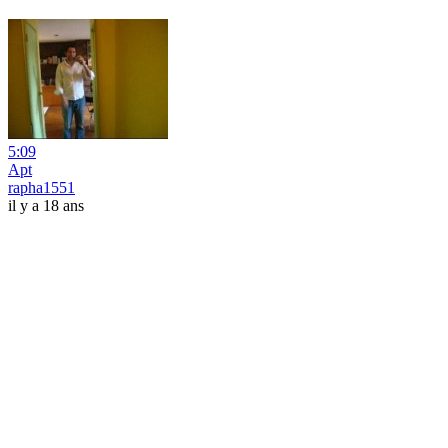
5:09
Apt
rapha1551
il y a 18 ans