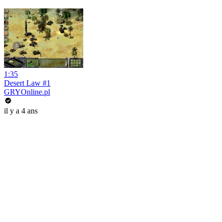
1:35
Desert Law #1
GRYOnline.pl
il y a 4 ans