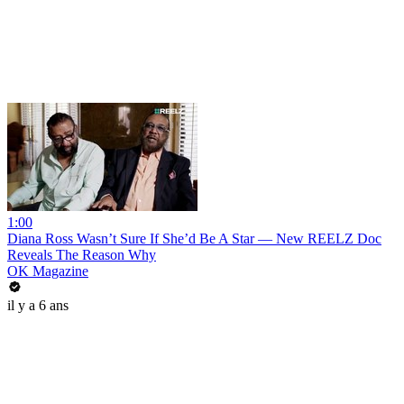
1:00
Diana Ross Wasn’t Sure If She’d Be A Star — New REELZ Doc
Reveals The Reason Why
OK Magazine
il y a 6 ans