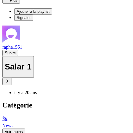
Plus
Ajouter à la playlist
Signaler
rapha1551
Suivre
Salar 1
il y a 20 ans
Catégorie
🗞
News
Voir moins