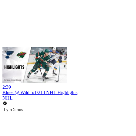
2:39
Blues @ Wild 5/1/21 | NHL Highlights
NHL
il y a 5 ans