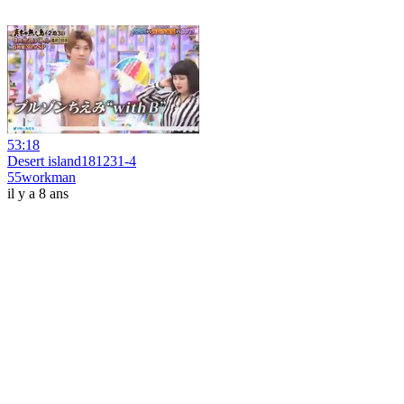
53:18
Desert island181231-4
55workman
il y a 8 ans