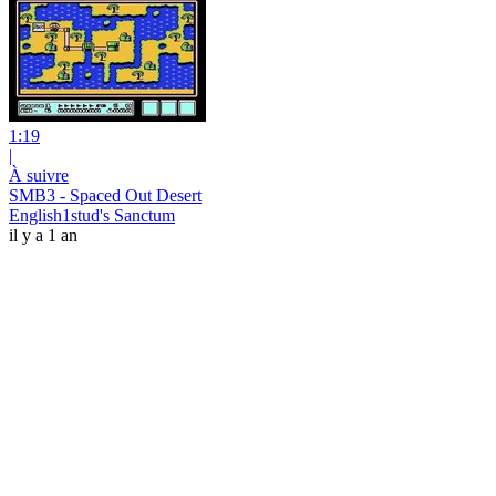
1:19
|
À suivre
SMB3 - Spaced Out Desert
English1stud's Sanctum
il y a 1 an