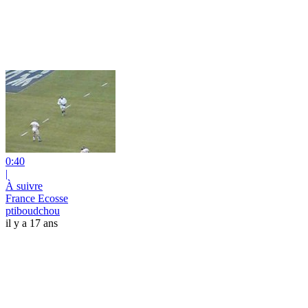
0:40
|
À suivre
France Ecosse
ptiboudchou
il y a 17 ans