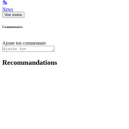
🗞
News
Voir moins
Commentaires
Ajoute ton commentaire
Recommandations