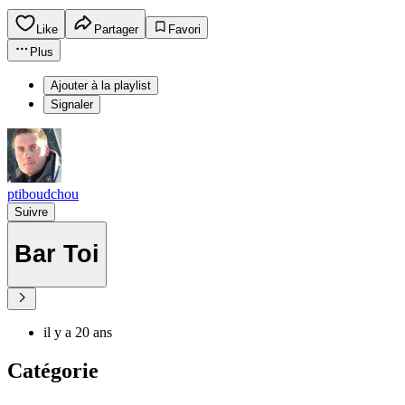
Like
Partager
Favori
Plus
Ajouter à la playlist
Signaler
ptiboudchou
Suivre
Bar Toi
il y a 20 ans
Catégorie