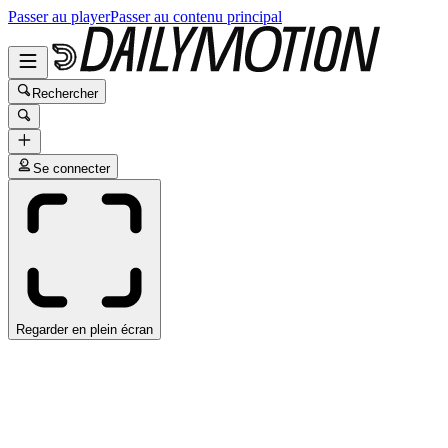
Passer au player
Passer au contenu principal
Rechercher
Se connecter
Regarder en plein écran