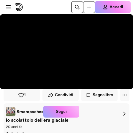
Vai al lettore
Passa al contenuto principale
Accedi
1
Condividi
Segnalibro
Segui
Smarapaches
lo scoiattolo dell'era glaciale
20 anni fa