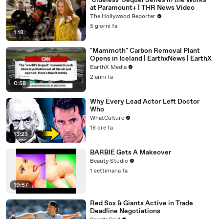
'Clueless' Sequel Series in the Works
at Paramount+ | THR News Video
The Hollywood Reporter
5 giorni fa
1:18
"Mammoth" Carbon Removal Plant
Opens in Iceland | EarthxNews | EarthX
EarthX Media
2 anni fa
0:58
Why Every Lead Actor Left Doctor
Who
WhatCulture
18 ore fa
13:23
BARBIE Gets A Makeover
Beauty Studio
1 settimana fa
19:57
Red Sox & Giants Active in Trade
Deadline Negotiations