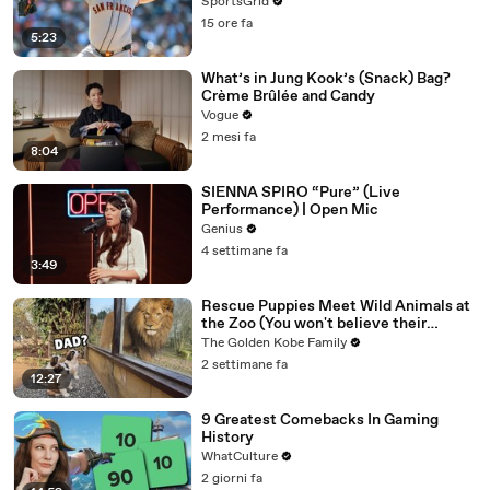
SportsGrid
15 ore fa
5:23
What’s in Jung Kook’s (Snack) Bag?
Crème Brûlée and Candy
Vogue
2 mesi fa
8:04
SIENNA SPIRO “Pure” (Live
Performance) | Open Mic
Genius
4 settimane fa
3:49
Rescue Puppies Meet Wild Animals at
the Zoo (You won't believe their
reaction)
The Golden Kobe Family
2 settimane fa
12:27
9 Greatest Comebacks In Gaming
History
WhatCulture
2 giorni fa