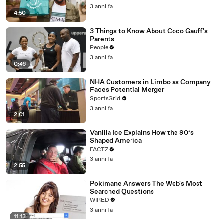
3 anni fa
4:50
3 Things to Know About Coco Gauff's
Parents
People
3 anni fa
0:46
NHA Customers in Limbo as Company
Faces Potential Merger
SportsGrid
3 anni fa
2:01
Vanilla Ice Explains How the 90’s
Shaped America
FACTZ
3 anni fa
2:55
Pokimane Answers The Web's Most
Searched Questions
WIRED
3 anni fa
11:13