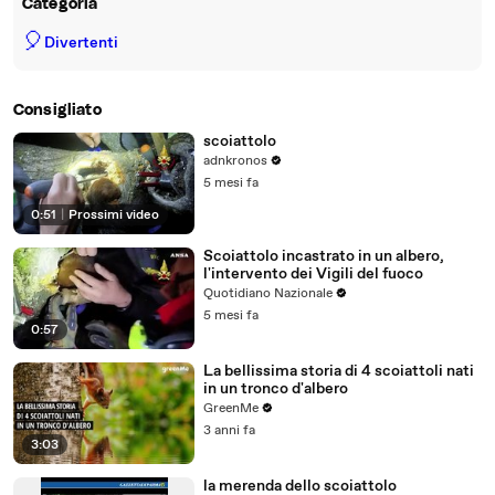
Categoria
🎈
Divertenti
Consigliato
scoiattolo
adnkronos
5 mesi fa
0:51
|
Prossimi video
Scoiattolo incastrato in un albero,
l'intervento dei Vigili del fuoco
Quotidiano Nazionale
5 mesi fa
0:57
La bellissima storia di 4 scoiattoli nati
in un tronco d'albero
GreenMe
3 anni fa
3:03
la merenda dello scoiattolo