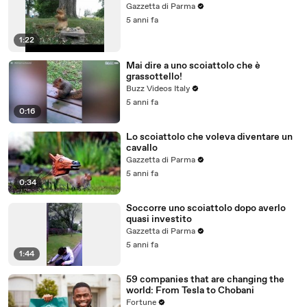
Gazzetta di Parma
5 anni fa
1:22
Mai dire a uno scoiattolo che è
grassottello!
Buzz Videos Italy
5 anni fa
0:16
Lo scoiattolo che voleva diventare un
cavallo
Gazzetta di Parma
5 anni fa
0:34
Soccorre uno scoiattolo dopo averlo
quasi investito
Gazzetta di Parma
5 anni fa
1:44
59 companies that are changing the
world: From Tesla to Chobani
Fortune