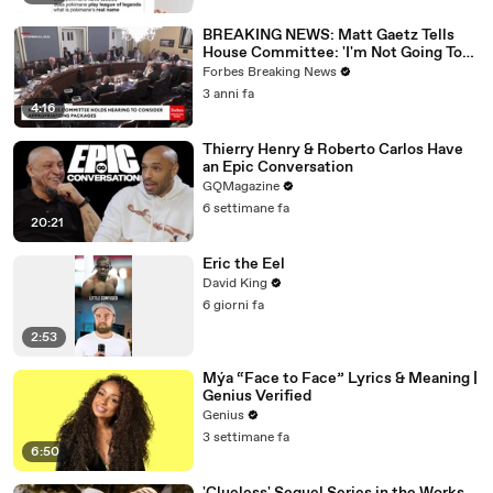
BREAKING NEWS: Matt Gaetz Tells
House Committee: 'I'm Not Going To
Vote For A Continuing Resolution'
Forbes Breaking News
3 anni fa
4:16
Thierry Henry & Roberto Carlos Have
an Epic Conversation
GQMagazine
6 settimane fa
20:21
Eric the Eel
David King
6 giorni fa
2:53
Mýa “Face to Face” Lyrics & Meaning |
Genius Verified
Genius
3 settimane fa
6:50