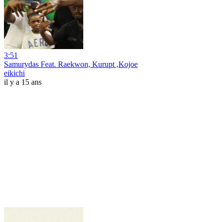
3:51
Samurydas Feat. Raekwon, Kurupt ,Kojoe
eikichi
il y a 15 ans