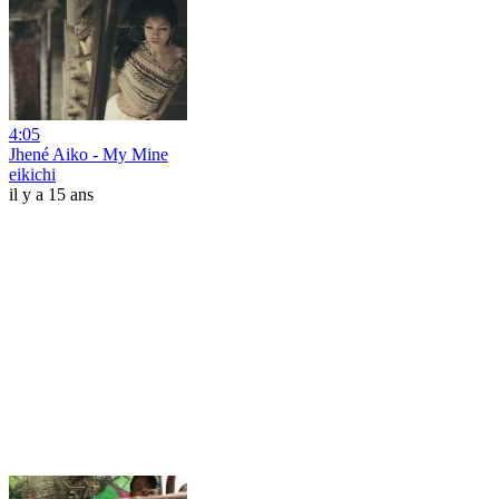
4:05
Jhené Aiko - My Mine
eikichi
il y a 15 ans