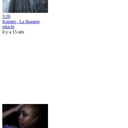
3:20
Kamini - La Bagarre
eikichi
il y a 15 ans