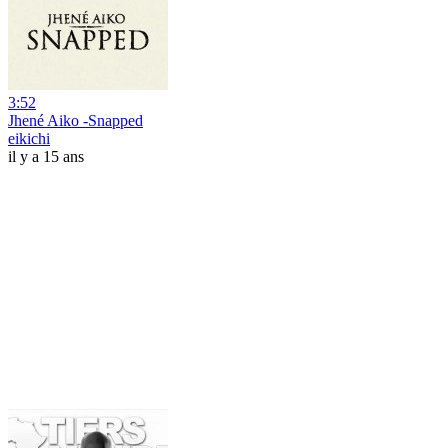
3:52
Jhené Aiko -Snapped
eikichi
il y a 15 ans