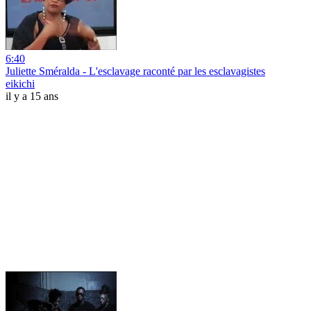
6:40
Juliette Sméralda - L'esclavage raconté par les esclavagistes
eikichi
il y a 15 ans