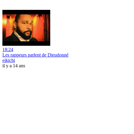
18:24
Les rappeurs parlent de Dieudonné
eikichi
il y a 14 ans