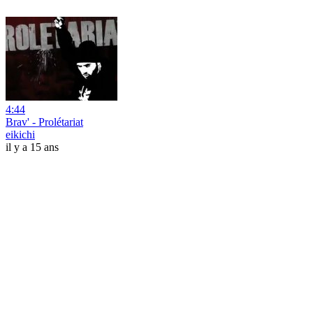
4:44
Brav' - Prolétariat
eikichi
il y a 15 ans