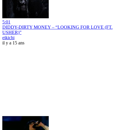
5:01
DIDDY-DIRTY MONEY – “LOOKING FOR LOVE (FT.
USHER)”
eikichi
il y a 15 ans