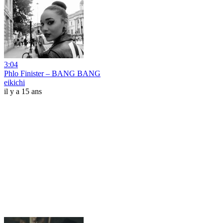
3:04
Phlo Finister – BANG BANG
eikichi
il y a 15 ans