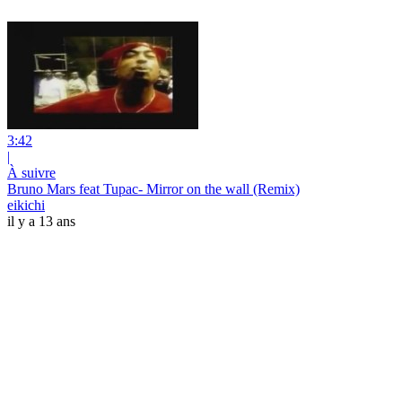
3:42
|
À suivre
Bruno Mars feat Tupac- Mirror on the wall (Remix)
eikichi
il y a 13 ans