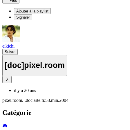
Plus
Ajouter à la playlist
Signaler
eikichi
Suivre
[doc]pixel.room
il y a 20 ans
pixel.room.-.doc.arte.fr.53.min.2004
Catégorie
🎮️