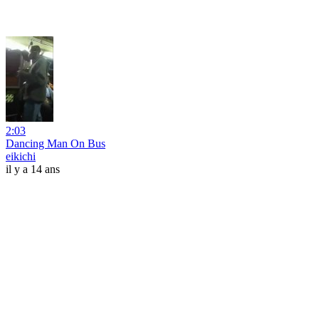
2:03
Dancing Man On Bus
eikichi
il y a 14 ans