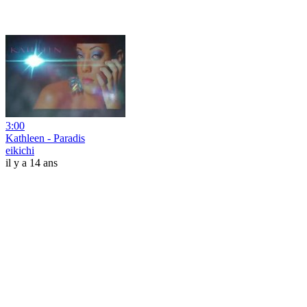
3:00
Kathleen - Paradis
eikichi
il y a 14 ans