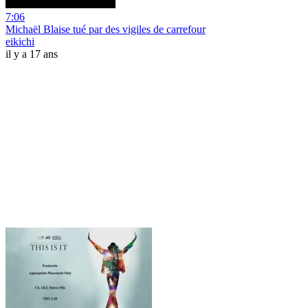
7:06
Michaël Blaise tué par des vigiles de carrefour
eikichi
il y a 17 ans