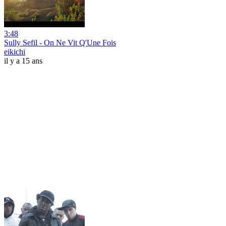
3:48
Sully Sefil - On Ne Vit Q'Une Fois
eikichi
il y a 15 ans