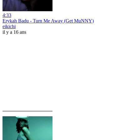
4:33
Erykah Badu - Turn Me Away (Get MuNNY)
eikichi
il y a 16 ans