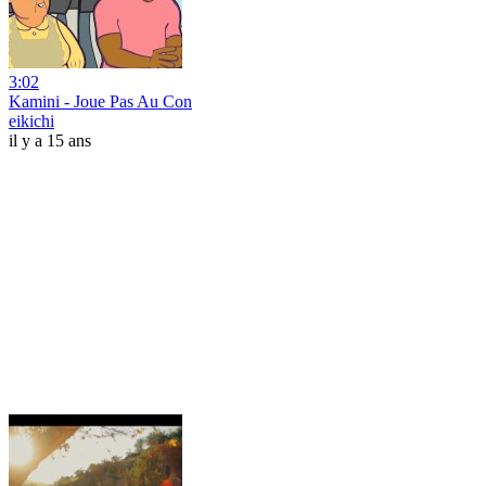
3:02
Kamini - Joue Pas Au Con
eikichi
il y a 15 ans