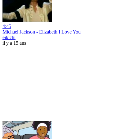
4:45
Michael Jackson - Elizabeth I Love You
eikichi
il y a 15 ans