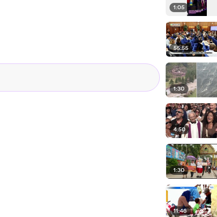
1:05
55:55
1:30
4:50
1:30
11:46