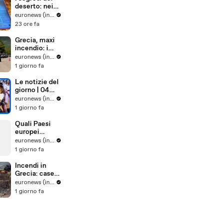
degli abiti su
deserto: nei
misura
paesaggi
euronews (in Italiano)
antichi e nelle
23 ore fa
tradizioni vive
dell'Uzbekista
Grecia, maxi
n
incendio: i
vigili del
euronews (in Italiano)
fuoco
1 giorno fa
combattono
le fiamme
Le notizie del
spinte dal
giorno | 04
vento
agosto 2026 -
euronews (in Italiano)
Pomeridiane
1 giorno fa
Quali Paesi
europei
sostengono
euronews (in Italiano)
maggiorment
1 giorno fa
e l'adesione
dell'Ucraina
Incendi in
all'Ue?
Grecia: case
distrutte e
euronews (in Italiano)
auto bruciate
1 giorno fa
a Porto
Germeno