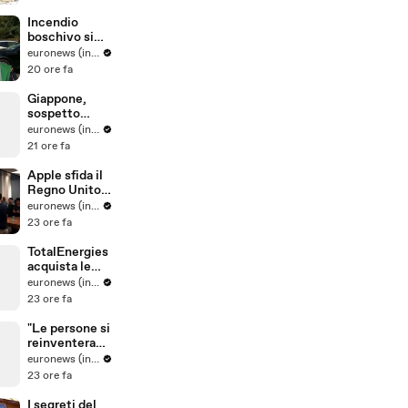
Incendio
boschivo si
estende in
euronews (in Italiano)
una riserva
20 ore fa
naturale nel
sud dei Paesi
Giappone,
Bassi
sospetto
colpo di
euronews (in Italiano)
calore uccide
21 ore fa
tre leoni nello
zoo Tama di
Apple sfida il
Tokyo
Regno Unito
sui dati
euronews (in Italiano)
criptati: è
23 ore fa
battaglia
legale sulla
TotalEnergies
privacy
acquista le
attività
euronews (in Italiano)
eoliche e
23 ore fa
solari di Shell
in Europa
"Le persone si
reinventerann
o": il sarto
euronews (in Italiano)
portoghese
23 ore fa
mantiene viva
tradizione
I segreti del