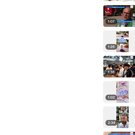
1:07
1:26
1:36
1:02
2:34