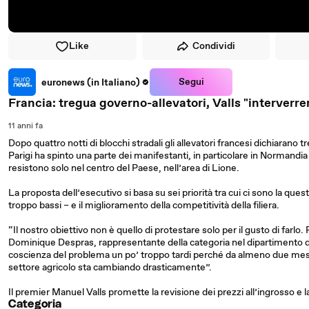
Like
Condividi
Segui
euronews (in Italiano)
Francia: tregua governo-allevatori, Valls "interverre
11 anni fa
Dopo quattro notti di blocchi stradali gli allevatori francesi dichiarano
Parigi ha spinto una parte dei manifestanti, in particolare in Normandia
resistono solo nel centro del Paese, nell’area di Lione.
La proposta dell’esecutivo si basa su sei priorità tra cui ci sono la que
troppo bassi – e il miglioramento della competitività della filiera.
“Il nostro obiettivo non è quello di protestare solo per il gusto di far
Dominique Despras, rappresentante della categoria nel dipartimento
coscienza del problema un po’ troppo tardi perché da almeno due me
settore agricolo sta cambiando drasticamente”.
Il premier Manuel Valls promette la revisione dei prezzi all’ingrosso e l
Categoria