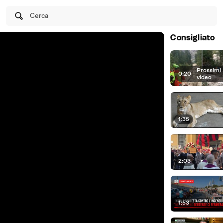
Cerca
Consigliato
Prossimi
0:20
|
video
1:35
2:03
1:53