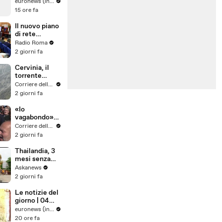
Winehouse è
euronews (in Italiano)
stato
15 ore fa
condannato a
pagare quasi
Il nuovo piano
un milione di
di rete
sterline alle
regionale per
Radio Roma
amiche
l’Endometrios
2 giorni fa
i
Cervinia, il
torrente
esonda e dalla
Corriere della Sera
montagna
2 giorni fa
scende un
muro d'acqua:
«Io
il video del
vagabondo»
nubifragio
risuona per
Corriere della Sera
don Mazzi: il
2 giorni fa
saluto dei suoi
ragazzi in
Thailandia, 3
piazza
mesi senza
Sant'Ambrogi
alcol: in un
Askanews
o
tempio un
2 giorni fa
voto che
cambia la vita
Le notizie del
giorno | 04
agosto 2026 -
euronews (in Italiano)
Serale
20 ore fa