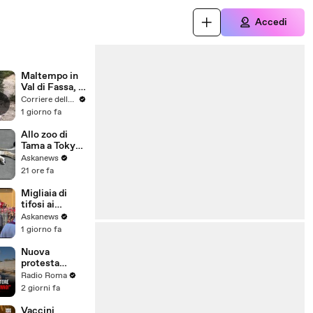
Accedi
Maltempo in
Val di Fassa, il
video dei
Corriere della Sera
soccorsi:
1 giorno fa
escursionisti
evacuati tra
Allo zoo di
frane e
Tama a Tokyo
torrenti in
morte tre
Askanews
piena
leonesse,
21 ore fa
forse per
colpo di
Migliaia di
calore
tifosi ai
funerali di
Askanews
Baresi: "Ciao
1 giorno fa
Capitano"
Nuova
protesta
contro
Radio Roma
l'inceneritore
2 giorni fa
di Santa
Palomba: "Né
Vaccini