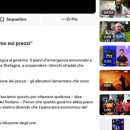
54:02
Segnalibro
Di Più
2:29
mo sui prezzi"
 tregua al governo. Il piano d’emergenza annunciato a
2:00
 e Bretagna, a sospendere i blocchi stradali che
stione dei prezzi – gli allevatori lamentano che sono
1:00
lo. Facciamo questo per ottenere qualcosa – dice
 del Rodano – Penso che questo governo abbia preso
si staimo dicendo che il panorama economico del
1:00
a riduzione degli one