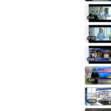
7:18
7:19
2:21
2:38
0:56