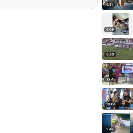
4:31
5:09
0:50
22:45
16:04
2:42