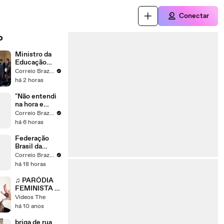
Conectar
o
Ministro da
Educação
Leonardo
Correio Braziliense
Barchini fala
há 2 horas
sobre o Ideb
"Não entendi
na hora e
aconteceu",
Correio Braziliense
diz homem
há 6 horas
preso por
esfaquear
Federação
criança de 11
Brasil da
anos na
Esperança
Correio Braziliense
Estrutural
lança Leandro
há 18 horas
Grass para
disputar o
♫ PARÓDIA
GDF
FEMINISTA -
MC Biel
Videos The
'Química'
há 10 anos
#QueMico -
Barbara
briga de rua