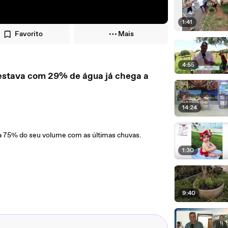
1:41
Favorito
Mais
4:55
14:24
a 75% do seu volume com as últimas chuvas.
1:30
9:40