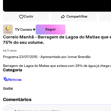
Curtir
Compartilhar
Seguir
TV Correio
Correio Manhã - Barragem de Lagoa do Matias que estava com 29% de água já chega a
75% do seu volume.
há 11 anos
Programa 23/07/2015 - Apresentado por Jomar Brandão
Barragem de Lagoa do Matias que estava com 29% de água já chega 
Categoria
🗞
Notícias
Ocultar
Comentários