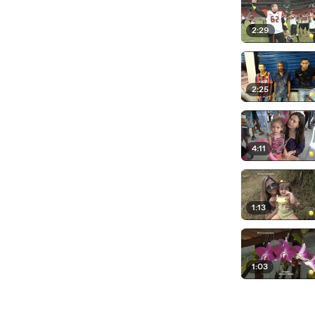
2:29
2:25
4:11
1:13
1:03