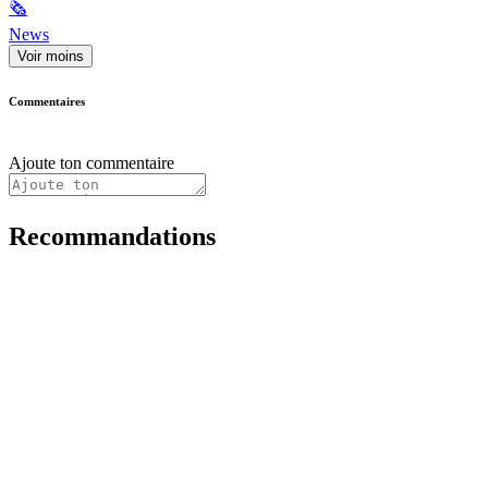
🗞
News
Voir moins
Commentaires
Ajoute ton commentaire
Recommandations