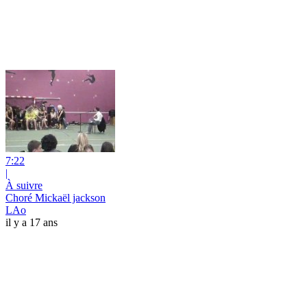
7:22
|
À suivre
Choré Mickaël jackson
LAo
il y a 17 ans