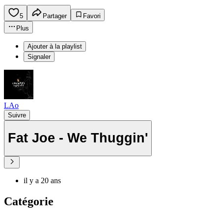
5
Partager
Favori
Plus
Ajouter à la playlist
Signaler
LAo
Suivre
Fat Joe - We Thuggin'
il y a 20 ans
Catégorie