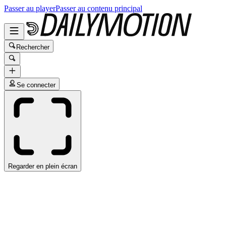
Passer au player
Passer au contenu principal
Rechercher
Se connecter
Regarder en plein écran