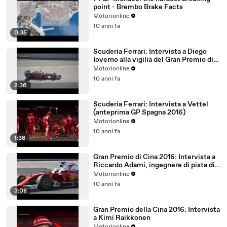
point - Brembo Brake Facts
Motorionline
10 anni fa
0:35
Scuderia Ferrari: Intervista a Diego
Ioverno alla vigilia del Gran Premio di
Spagna 2016
Motorionline
10 anni fa
2:36
Scuderia Ferrari: Intervista a Vettel
(anteprima GP Spagna 2016)
Motorionline
10 anni fa
1:38
Gran Premio di Cina 2016: Intervista a
Riccardo Adami, ingegnere di pista di
Sebastian Vettel
Motorionline
10 anni fa
3:08
Gran Premio della Cina 2016: Intervista
a Kimi Raikkonen