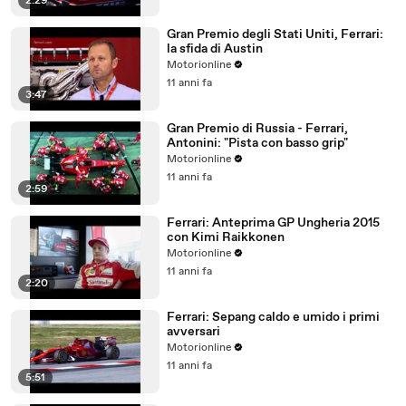
2:29
Gran Premio degli Stati Uniti, Ferrari:
la sfida di Austin
Motorionline
11 anni fa
3:47
Gran Premio di Russia - Ferrari,
Antonini: "Pista con basso grip"
Motorionline
11 anni fa
2:59
Ferrari: Anteprima GP Ungheria 2015
con Kimi Raikkonen
Motorionline
11 anni fa
2:20
Ferrari: Sepang caldo e umido i primi
avversari
Motorionline
11 anni fa
5:51