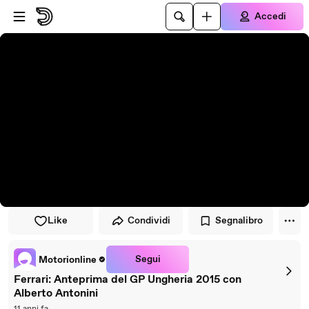
Vai al lettore
Passa al contenuto principale
Accedi
Like
Condividi
Segnalibro
Segui
Motorionline
Ferrari: Anteprima del GP Ungheria 2015 con
Alberto Antonini